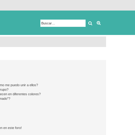
Buscar
Búsqueda avanza
mo me puedo unir a ellos?
Grupo?
ecen en diferentes colores?
inado"?
n en este foro!