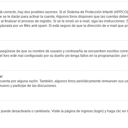
á correcto, hay dos posibles razones. Si el Sistema de Protección Infantil (APPCO)
 se le darán para activar la cuenta. Algunos foros disponen que las cuentas deben
al finalizar el proceso de registro. Si se le envió un e-mail, siga las instrucciones
apturada por un filtro anti-spam. Si está seguro de que la dirección de e-mail que 
, asegúrese de que su nombre de usuario y contraseña se encuentren escritos corr
 foro esté mal configurado por su dueño y/o tenga fallos en la programación, por 
e!
 cuenta por alguna razón. También, algunos foros periódicamente remueven sus us
 nuevo y participe de las discuciones.
uede desactivarla o cambiarla. Visite la página de ingreso (login) y haga clic en