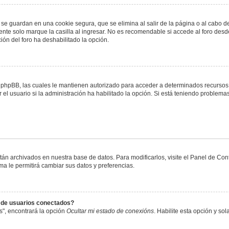
 se guardan en una cookie segura, que se elimina al salir de la página o al cabo 
te solo marque la casilla al ingresar. No es recomendable si accede al foro desde
ación del foro ha deshabilitado la opción.
or phpBB, las cuales le mantienen autorizado para acceder a determinados recursos 
el usuario si la administración ha habilitado la opción. Si está teniendo problemas
stán archivados en nuestra base de datos. Para modificarlos, visite el Panel de Co
ema le permitirá cambiar sus datos y preferencias.
s de usuarios conectados?
s", encontrará la opción
Ocultar mi estado de conexións
. Habilite esta opción y s