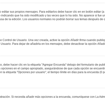
 editar sus propios mensajes. Para editarlos debe hacer clic en en botón
editar
(a 
 indicando que ha sido modificado y las veces que lo ha sido. No aparece si fue u
causa de la edición. Los usuarios normales no podrán borrar sus temas después de
e Control de Usuario. Una vez creada, active la opción
Añadir firma
cuando publiqu
e Usuario. Para dejar de añadirla en los mensajes, debe desactivar la opción
Añadir
 debe hacer clic en la etiqueta "Agregar Encuesta" debajo del formulario de public
dos opciones en el campo apropiado, asegurándose de que cada opción se encuentr
a etiqueta "Opciones por usuario", el tiempo límite en días para la encuesta (0 para
nistración. Si necesita añadir más opciones a la encuesta, comuníquese con La Admi