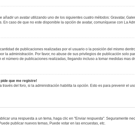
e añadir un avatar utilizando uno de los siguientes cuatro métodos: Gravatar, Gale
 En caso de que no este disponible la opción de avatar, comuníquese con La Admi
antidad de publicaciones realizadas por el usuario o la posición del mismo dentro 
 la administración. Por favor, no abuse de sus privilegios de publicación solo pa
n el número de publicaciones realizadas, llegando incluso a tomar medidas mas drá
 pide que me registre!
 través del foro, si la administración habilita la opción. Esto es para prevenir el 
blicar una respuesta a un tema, haga clic en "Enviar respuesta". Seguramente nece
 Puede publicar nuevos temas, Puede votar en las encuestas, etc.