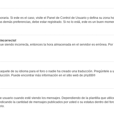
raria. Si este es el caso, visite el Panel de Control de Usuario y defina su zona h
s demás preferencias, debe estar registrado. Si no lo está, este es un buen mome
 incorrecto!
igue siendo incorrecta, entonces la hora almacenada en el servidor es errónea. Por
paquete de su idioma para el foro o nadie ha creado una traducción. Pregúntele a u
raducción. Puede encontrar más información en el sitio web de
phpBB
®
uario cuando esté viendo los mensajes. Dependiendo de la plantilla que utilice el
 indicando la cantidad de mensajes publicados por usted o su estatus dentro del 
rio.