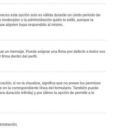
veces esta opción solo es válida durante un cierto periodo de
n moderador o la administración quién lo editó, aunque la
 que alguien haya respondido al mismo.
e un mensaje. Puede asignar una firma por defecto a todos sus
 firma
dentro del perfil.
ación; si no la visualiza, significa que no posee los permisos
e en la correspondiente línea del formulario. También puede
 duración infinita) y por último la opción de permitir a lo
nistración.