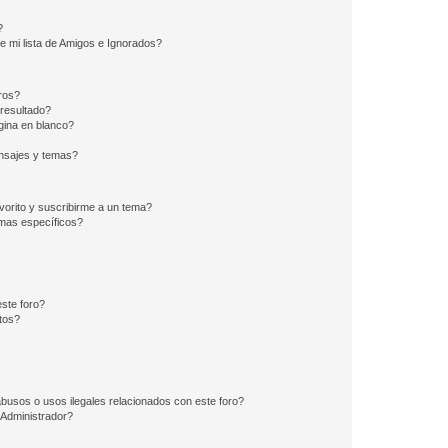
?
e mi lista de Amigos e Ignorados?
ros?
resultado?
ina en blanco?
nsajes y temas?
vorito y suscribirme a un tema?
emas específicos?
ste foro?
tos?
busos o usos ilegales relacionados con este foro?
Administrador?