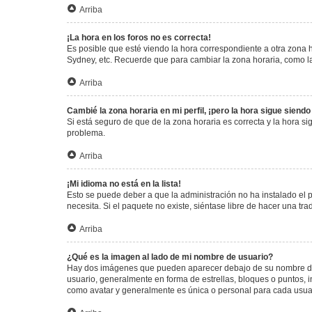
Arriba
¡La hora en los foros no es correcta!
Es posible que esté viendo la hora correspondiente a otra zona ho
Sydney, etc. Recuerde que para cambiar la zona horaria, como la
Arriba
Cambié la zona horaria en mi perfil, ¡pero la hora sigue siendo
Si está seguro de que de la zona horaria es correcta y la hora s
problema.
Arriba
¡Mi idioma no está en la lista!
Esto se puede deber a que la administración no ha instalado el 
necesita. Si el paquete no existe, siéntase libre de hacer una t
Arriba
¿Qué es la imagen al lado de mi nombre de usuario?
Hay dos imágenes que pueden aparecer debajo de su nombre de us
usuario, generalmente en forma de estrellas, bloques o puntos,
como avatar y generalmente es única o personal para cada usua