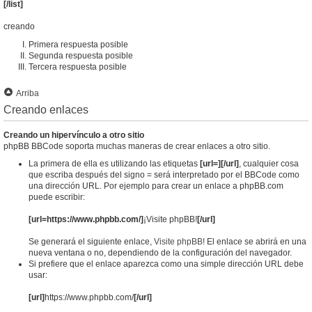
[/list]
creando
Primera respuesta posible
Segunda respuesta posible
Tercera respuesta posible
Arriba
Creando enlaces
Creando un hipervínculo a otro sitio
phpBB BBCode soporta muchas maneras de crear enlaces a otro sitio.
La primera de ella es utilizando las etiquetas
[url=][/url]
, cualquier cosa
que escriba después del signo = será interpretado por el BBCode como
una dirección URL. Por ejemplo para crear un enlace a phpBB.com
puede escribir:
[url=https://www.phpbb.com/]
¡Visite phpBB!
[/url]
Se generará el siguiente enlace,
Visite phpBB!
El enlace se abrirá en una
nueva ventana o no, dependiendo de la configuración del navegador.
Si prefiere que el enlace aparezca como una simple dirección URL debe
usar:
[url]
https://www.phpbb.com/
[/url]