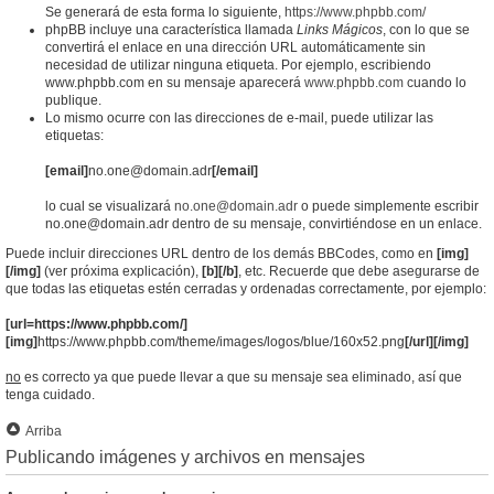
Se generará de esta forma lo siguiente,
https://www.phpbb.com/
phpBB incluye una característica llamada
Links Mágicos
, con lo que se
convertirá el enlace en una dirección URL automáticamente sin
necesidad de utilizar ninguna etiqueta. Por ejemplo, escribiendo
www.phpbb.com en su mensaje aparecerá
www.phpbb.com
cuando lo
publique.
Lo mismo ocurre con las direcciones de e-mail, puede utilizar las
etiquetas:
[email]
no.one@domain.adr
[/email]
lo cual se visualizará
no.one@domain.adr
o puede simplemente escribir
no.one@domain.adr dentro de su mensaje, convirtiéndose en un enlace.
Puede incluir direcciones URL dentro de los demás BBCodes, como en
[img]
[/img]
(ver próxima explicación),
[b][/b]
, etc. Recuerde que debe asegurarse de
que todas las etiquetas estén cerradas y ordenadas correctamente, por ejemplo:
[url=https://www.phpbb.com/]
[img]
https://www.phpbb.com/theme/images/logos/blue/160x52.png
[/url][/img]
no
es correcto ya que puede llevar a que su mensaje sea eliminado, así que
tenga cuidado.
Arriba
Publicando imágenes y archivos en mensajes