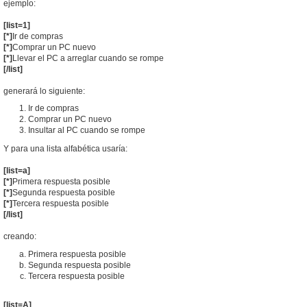
ejemplo:
[list=1]
[*]
Ir de compras
[*]
Comprar un PC nuevo
[*]
Llevar el PC a arreglar cuando se rompe
[/list]
generará lo siguiente:
Ir de compras
Comprar un PC nuevo
Insultar al PC cuando se rompe
Y para una lista alfabética usaría:
[list=a]
[*]
Primera respuesta posible
[*]
Segunda respuesta posible
[*]
Tercera respuesta posible
[/list]
creando:
Primera respuesta posible
Segunda respuesta posible
Tercera respuesta posible
[list=A]