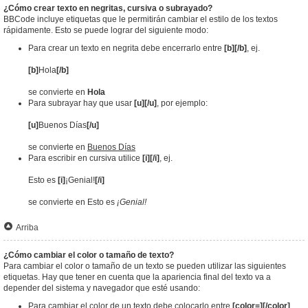
¿Cómo crear texto en negritas, cursiva o subrayado?
BBCode incluye etiquetas que le permitirán cambiar el estilo de los textos
rápidamente. Esto se puede lograr del siguiente modo:
Para crear un texto en negrita debe encerrarlo entre
[b][/b]
, ej.
[b]
Hola
[/b]
se convierte en
Hola
Para subrayar hay que usar
[u][/u]
, por ejemplo:
[u]
Buenos Días
[/u]
se convierte en
Buenos Días
Para escribir en cursiva utilice
[i][/i]
, ej.
Esto es
[i]
¡Genial!
[/i]
se convierte en Esto es
¡Genial!
Arriba
¿Cómo cambiar el color o tamaño de texto?
Para cambiar el color o tamaño de un texto se pueden utilizar las siguientes
etiquetas. Hay que tener en cuenta que la apariencia final del texto va a
depender del sistema y navegador que esté usando:
Para cambiar el color de un texto debe colocarlo entre
[color=][/color]
.