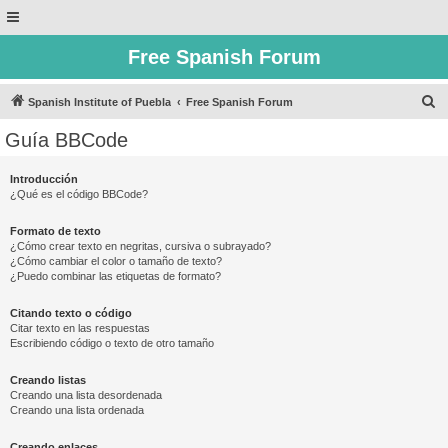
Free Spanish Forum
B
Spanish Institute of Puebla
Free Spanish Forum
u
Guía BBCode
s
c
Introducción
¿Qué es el código BBCode?
a
r
Formato de texto
¿Cómo crear texto en negritas, cursiva o subrayado?
¿Cómo cambiar el color o tamaño de texto?
¿Puedo combinar las etiquetas de formato?
Citando texto o código
Citar texto en las respuestas
Escribiendo código o texto de otro tamaño
Creando listas
Creando una lista desordenada
Creando una lista ordenada
Creando enlaces