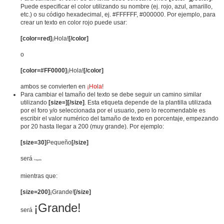
Puede especificar el color utilizando su nombre (ej. rojo, azul, amarillo,
etc.) o su código hexadecimal, ej. #FFFFFF, #000000. Por ejemplo, para
crear un texto en color rojo puede usar:
[color=red]
¡Hola!
[/color]
o
[color=#FF0000]
¡Hola!
[/color]
ambos se convierten en
¡Hola!
Para cambiar el tamaño del texto se debe seguir un camino similar
utilizando
[size=][/size]
. Esta etiqueta depende de la plantilla utilizada
por el foro y/o seleccionada por el usuario, pero lo recomendable es
escribir el valor numérico del tamaño de texto en porcentaje, empezando
por 20 hasta llegar a 200 (muy grande). Por ejemplo:
[size=30]
Pequeño
[/size]
será
Pequeño
mientras que:
[size=200]
¡Grande!
[/size]
¡Grande!
será