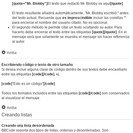
[quote="Mr. Blobby"]
El texto que redactó Mr. Blobby va aquí
[/quote]
El texto resultante añadirá automáticamente, "Mr. Blobby escribió:" antes
del texto actual. Recuerde que
es imprescindible
incluir las comillas ""
para encerrar el nombre del usuario citado. No es opcional.
El segundo método le permite citar un texto ocultando su autor. Para
hacerlo debe encerrar el texto entre las etiquetas
[quote][/quote]
. En el
mensaje verá que solamente se muestra el mensaje sin hacer referencia
al autor.
Arriba
Escribiendo código o texto de otro tamaño
Si desea incluir alguna clase de código dentro de sus textos debe encasillarlo
entre las etiquetas
[code][/code]
, ej.
[code]
"Esto es un código"
[/code]
Todos los formatos incluidos entre las etiquetas
[code][/code]
son conservados
al visualizar el mensaje.
Arriba
Creando listas
Creando una lista desordenada
BBCode soporta dos tipos de listas, ordenas y desordenadas. Son