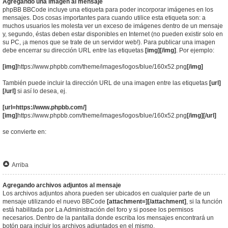
Agregando una imagen al mensaje
phpBB BBCode incluye una etiqueta para poder incorporar imágenes en los
mensajes. Dos cosas importantes para cuando utilice esta etiqueta son: a
muchos usuarios les molesta ver un exceso de imágenes dentro de un mensaje
y, segundo, éstas deben estar disponibles en Internet (no pueden existir solo en
su PC, ¡a menos que se trate de un servidor web!). Para publicar una imagen
debe encerrar su dirección URL entre las etiquetas
[img][/img]
. Por ejemplo:
[img]
https://www.phpbb.com/theme/images/logos/blue/160x52.png
[/img]
También puede incluir la dirección URL de una imagen entre las etiquetas
[url]
[/url]
si así lo desea, ej.
[url=https://www.phpbb.com/]
[img]
https://www.phpbb.com/theme/images/logos/blue/160x52.png
[/img][/url]
se convierte en:
Arriba
Agregando archivos adjuntos al mensaje
Los archivos adjuntos ahora pueden ser ubicados en cualquier parte de un
mensaje utilizando el nuevo BBCode
[attachment=][/attachment]
, si la función
está habilitada por La Administración del foro y si posee los permisos
necesarios. Dentro de la pantalla donde escriba los mensajes encontrará un
botón para incluir los archivos adjuntados en el mismo.