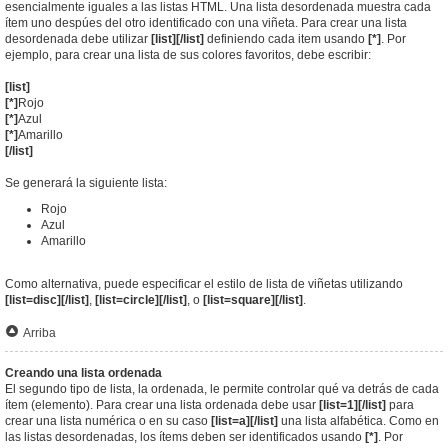
esencialmente iguales a las listas HTML. Una lista desordenada muestra cada
ítem uno despúes del otro identificado con una viñeta. Para crear una lista
desordenada debe utilizar
[list][/list]
definiendo cada item usando
[*]
. Por
ejemplo, para crear una lista de sus colores favoritos, debe escribir:
[list]
[*]
Rojo
[*]
Azul
[*]
Amarillo
[/list]
Se generará la siguiente lista:
Rojo
Azul
Amarillo
Como alternativa, puede especificar el estilo de lista de viñetas utilizando
[list=disc][/list]
,
[list=circle][/list]
, o
[list=square][/list]
.
Arriba
Creando una lista ordenada
El segundo tipo de lista, la ordenada, le permite controlar qué va detrás de cada
ítem (elemento). Para crear una lista ordenada debe usar
[list=1][/list]
para
crear una lista numérica o en su caso
[list=a][/list]
una lista alfabética. Como en
las listas desordenadas, los ítems deben ser identificados usando
[*]
. Por