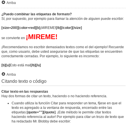
Arriba
¿Puedo combinar las etiquetas de formato?
Sí, por supuesto, por ejemplo para llamar la atención de alguien puede escribir:
[size=200][color=red][b]
¡MIREME!
[/b][/color][/size]
¡MIREME!
se convierte en
¡Recomendamos no escribir demasiados textos como el del ejemplo! Recuerde
que, como usuario, debe usted asegurarse de que las etiquetas se encuentren
correctamente cerradas. Por ejemplo, lo siguiente es incorrecto:
[b][u]
Esto está mal
[/b][/u]
Arriba
Citando texto o código
Citar texto en las respuestas
Hay dos formas de citar un texto, haciendo o no haciendo referencia.
Cuando utiliza la función Citar para responder un tema, fíjese en que el
texto es agregado a la ventana de respuesta, encerrado entre las
etiquetas
[quote=""][/quote]
. ¡Este método le permite citar textos
haciendo referencia al autor! Por ejemplo para citar un trozo de texto que
ha redactado Mr. Blobby debe escribir: