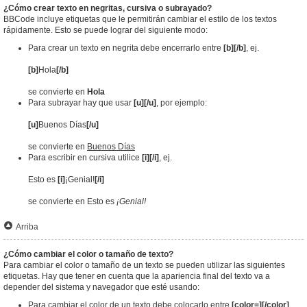
¿Cómo crear texto en negritas, cursiva o subrayado?
BBCode incluye etiquetas que le permitirán cambiar el estilo de los textos
rápidamente. Esto se puede lograr del siguiente modo:
Para crear un texto en negrita debe encerrarlo entre
[b][/b]
, ej.
[b]
Hola
[/b]
se convierte en
Hola
Para subrayar hay que usar
[u][/u]
, por ejemplo:
[u]
Buenos Días
[/u]
se convierte en
Buenos Días
Para escribir en cursiva utilice
[i][/i]
, ej.
Esto es
[i]
¡Genial!
[/i]
se convierte en Esto es
¡Genial!
Arriba
¿Cómo cambiar el color o tamaño de texto?
Para cambiar el color o tamaño de un texto se pueden utilizar las siguientes
etiquetas. Hay que tener en cuenta que la apariencia final del texto va a
depender del sistema y navegador que esté usando:
Para cambiar el color de un texto debe colocarlo entre
[color=][/color]
.