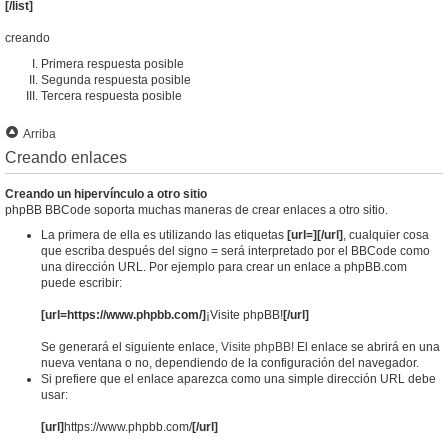
[/list]
creando
Primera respuesta posible
Segunda respuesta posible
Tercera respuesta posible
Arriba
Creando enlaces
Creando un hipervínculo a otro sitio
phpBB BBCode soporta muchas maneras de crear enlaces a otro sitio.
La primera de ella es utilizando las etiquetas
[url=][/url]
, cualquier cosa
que escriba después del signo = será interpretado por el BBCode como
una dirección URL. Por ejemplo para crear un enlace a phpBB.com
puede escribir:
[url=https://www.phpbb.com/]
¡Visite phpBB!
[/url]
Se generará el siguiente enlace,
Visite phpBB!
El enlace se abrirá en una
nueva ventana o no, dependiendo de la configuración del navegador.
Si prefiere que el enlace aparezca como una simple dirección URL debe
usar:
[url]
https://www.phpbb.com/
[/url]