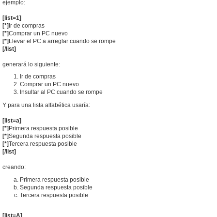
ejemplo:
[list=1]
[*]
Ir de compras
[*]
Comprar un PC nuevo
[*]
Llevar el PC a arreglar cuando se rompe
[/list]
generará lo siguiente:
Ir de compras
Comprar un PC nuevo
Insultar al PC cuando se rompe
Y para una lista alfabética usaría:
[list=a]
[*]
Primera respuesta posible
[*]
Segunda respuesta posible
[*]
Tercera respuesta posible
[/list]
creando:
Primera respuesta posible
Segunda respuesta posible
Tercera respuesta posible
[list=A]