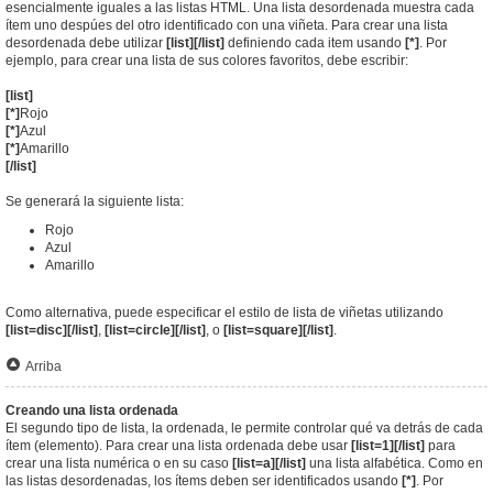
esencialmente iguales a las listas HTML. Una lista desordenada muestra cada
ítem uno despúes del otro identificado con una viñeta. Para crear una lista
desordenada debe utilizar
[list][/list]
definiendo cada item usando
[*]
. Por
ejemplo, para crear una lista de sus colores favoritos, debe escribir:
[list]
[*]
Rojo
[*]
Azul
[*]
Amarillo
[/list]
Se generará la siguiente lista:
Rojo
Azul
Amarillo
Como alternativa, puede especificar el estilo de lista de viñetas utilizando
[list=disc][/list]
,
[list=circle][/list]
, o
[list=square][/list]
.
Arriba
Creando una lista ordenada
El segundo tipo de lista, la ordenada, le permite controlar qué va detrás de cada
ítem (elemento). Para crear una lista ordenada debe usar
[list=1][/list]
para
crear una lista numérica o en su caso
[list=a][/list]
una lista alfabética. Como en
las listas desordenadas, los ítems deben ser identificados usando
[*]
. Por