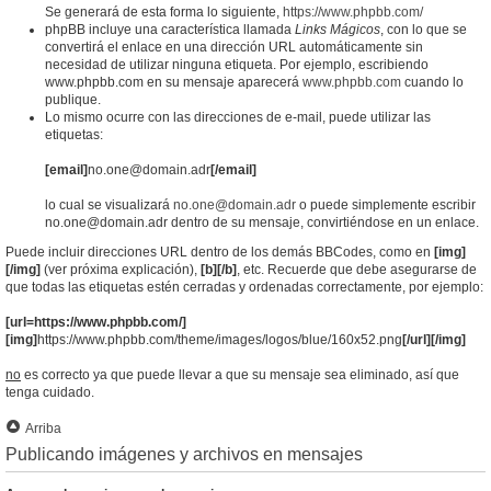
Se generará de esta forma lo siguiente,
https://www.phpbb.com/
phpBB incluye una característica llamada
Links Mágicos
, con lo que se
convertirá el enlace en una dirección URL automáticamente sin
necesidad de utilizar ninguna etiqueta. Por ejemplo, escribiendo
www.phpbb.com en su mensaje aparecerá
www.phpbb.com
cuando lo
publique.
Lo mismo ocurre con las direcciones de e-mail, puede utilizar las
etiquetas:
[email]
no.one@domain.adr
[/email]
lo cual se visualizará
no.one@domain.adr
o puede simplemente escribir
no.one@domain.adr dentro de su mensaje, convirtiéndose en un enlace.
Puede incluir direcciones URL dentro de los demás BBCodes, como en
[img]
[/img]
(ver próxima explicación),
[b][/b]
, etc. Recuerde que debe asegurarse de
que todas las etiquetas estén cerradas y ordenadas correctamente, por ejemplo:
[url=https://www.phpbb.com/]
[img]
https://www.phpbb.com/theme/images/logos/blue/160x52.png
[/url][/img]
no
es correcto ya que puede llevar a que su mensaje sea eliminado, así que
tenga cuidado.
Arriba
Publicando imágenes y archivos en mensajes