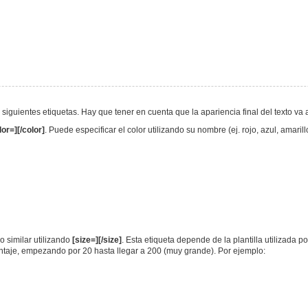
s siguientes etiquetas. Hay que tener en cuenta que la apariencia final del texto 
lor=][/color]
. Puede especificar el color utilizando su nombre (ej. rojo, azul, amari
 similar utilizando
[size=][/size]
. Esta etiqueta depende de la plantilla utilizada p
entaje, empezando por 20 hasta llegar a 200 (muy grande). Por ejemplo: