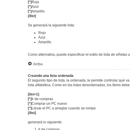
[*]
Rojo
[*]
Azul
[*]
Amarillo
[/list]
Se generará la siguiente lista:
Rojo
Azul
Amarillo
Como alternativa, puede especificar el estilo de lista de viñetas 
Arriba
Creando una lista ordenada
El segundo tipo de lista, la ordenada, le permite controlar qué 
lista alfabética. Como en las listas desordenadas, los ítems deb
[list=1]
[*]
Ir de compras
[*]
Comprar un PC nuevo
[*]
Llevar el PC a arreglar cuando se rompe
[/list]
generará lo siguiente:
Ir de compras