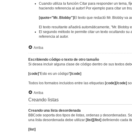
Cuando utiliza la función Citar para responder un tema, fí
haciendo referencia al autor! Por ejemplo para citar un tr
[quote="Mr. Blobby"]
El texto que redactó Mr. Blobby va a
El texto resultante añadirá automáticamente, "Mr. Blobby e
El segundo método le permite citar un texto ocultando su a
referencia al autor.
Arriba
Escribiendo código o texto de otro tamaño
Si desea incluir alguna clase de código dentro de sus textos debe
[code]
"Esto es un código"
[/code]
Todos los formatos incluidos entre las etiquetas
[code][/code]
son
Arriba
Creando listas
Creando una lista desordenada
BBCode soporta dos tipos de listas, ordenas y desordenadas. Son
una lista desordenada debe utilizar
[list][/list]
definiendo cada i
[list]