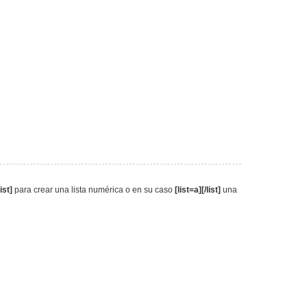
list]
para crear una lista numérica o en su caso
[list=a][/list]
una