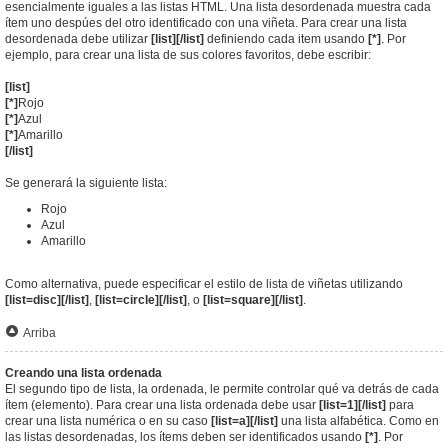
esencialmente iguales a las listas HTML. Una lista desordenada muestra cada
ítem uno despúes del otro identificado con una viñeta. Para crear una lista
desordenada debe utilizar
[list][/list]
definiendo cada item usando
[*]
. Por
ejemplo, para crear una lista de sus colores favoritos, debe escribir:
[list]
[*]
Rojo
[*]
Azul
[*]
Amarillo
[/list]
Se generará la siguiente lista:
Rojo
Azul
Amarillo
Como alternativa, puede especificar el estilo de lista de viñetas utilizando
[list=disc][/list]
,
[list=circle][/list]
, o
[list=square][/list]
.
Arriba
Creando una lista ordenada
El segundo tipo de lista, la ordenada, le permite controlar qué va detrás de cada
ítem (elemento). Para crear una lista ordenada debe usar
[list=1][/list]
para
crear una lista numérica o en su caso
[list=a][/list]
una lista alfabética. Como en
las listas desordenadas, los ítems deben ser identificados usando
[*]
. Por