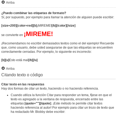
Arriba
¿Puedo combinar las etiquetas de formato?
Sí, por supuesto, por ejemplo para llamar la atención de alguien puede escribir:
[size=200][color=red][b]
¡MIREME!
[/b][/color][/size]
¡MIREME!
se convierte en
¡Recomendamos no escribir demasiados textos como el del ejemplo! Recuerde
que, como usuario, debe usted asegurarse de que las etiquetas se encuentren
correctamente cerradas. Por ejemplo, lo siguiente es incorrecto:
[b][u]
Esto está mal
[/b][/u]
Arriba
Citando texto o código
Citar texto en las respuestas
Hay dos formas de citar un texto, haciendo o no haciendo referencia.
Cuando utiliza la función Citar para responder un tema, fíjese en que el
texto es agregado a la ventana de respuesta, encerrado entre las
etiquetas
[quote=""][/quote]
. ¡Este método le permite citar textos
haciendo referencia al autor! Por ejemplo para citar un trozo de texto que
ha redactado Mr. Blobby debe escribir: