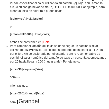
Puede especificar el color utilizando su nombre (ej. rojo, azul, amarillo,
etc.) o su código hexadecimal, ej. #FFFFFF, #000000. Por ejemplo, para
crear un texto en color rojo puede usar:
[color=red]
¡Hola!
[/color]
o
[color=#FF0000]
¡Hola!
[/color]
ambos se convierten en
¡Hola!
Para cambiar el tamaño del texto se debe seguir un camino similar
utilizando
[size=][/size]
. Esta etiqueta depende de la plantilla utilizada
por el foro y/o seleccionada por el usuario, pero lo recomendable es
escribir el valor numérico del tamaño de texto en porcentaje, empezando
por 20 hasta llegar a 200 (muy grande). Por ejemplo:
[size=30]
Pequeño
[/size]
será
Pequeño
mientras que:
[size=200]
¡Grande!
[/size]
¡Grande!
será