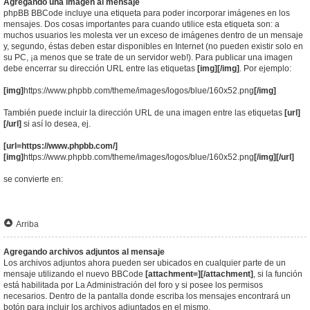
Agregando una imagen al mensaje
phpBB BBCode incluye una etiqueta para poder incorporar imágenes en los
mensajes. Dos cosas importantes para cuando utilice esta etiqueta son: a
muchos usuarios les molesta ver un exceso de imágenes dentro de un mensaje
y, segundo, éstas deben estar disponibles en Internet (no pueden existir solo en
su PC, ¡a menos que se trate de un servidor web!). Para publicar una imagen
debe encerrar su dirección URL entre las etiquetas
[img][/img]
. Por ejemplo:
[img]
https://www.phpbb.com/theme/images/logos/blue/160x52.png
[/img]
También puede incluir la dirección URL de una imagen entre las etiquetas
[url]
[/url]
si así lo desea, ej.
[url=https://www.phpbb.com/]
[img]
https://www.phpbb.com/theme/images/logos/blue/160x52.png
[/img][/url]
se convierte en:
Arriba
Agregando archivos adjuntos al mensaje
Los archivos adjuntos ahora pueden ser ubicados en cualquier parte de un
mensaje utilizando el nuevo BBCode
[attachment=][/attachment]
, si la función
está habilitada por La Administración del foro y si posee los permisos
necesarios. Dentro de la pantalla donde escriba los mensajes encontrará un
botón para incluir los archivos adjuntados en el mismo.