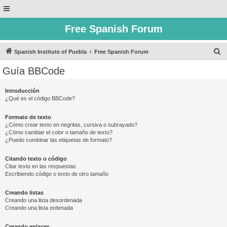
Free Spanish Forum
B
Spanish Institute of Puebla
Free Spanish Forum
u
Guía BBCode
s
c
Introducción
¿Qué es el código BBCode?
a
r
Formato de texto
¿Cómo crear texto en negritas, cursiva o subrayado?
¿Cómo cambiar el color o tamaño de texto?
¿Puedo combinar las etiquetas de formato?
Citando texto o código
Citar texto en las respuestas
Escribiendo código o texto de otro tamaño
Creando listas
Creando una lista desordenada
Creando una lista ordenada
Creando enlaces