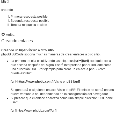
[/list]
creando
Primera respuesta posible
Segunda respuesta posible
Tercera respuesta posible
Arriba
Creando enlaces
Creando un hipervínculo a otro sitio
phpBB BBCode soporta muchas maneras de crear enlaces a otro sitio.
La primera de ella es utilizando las etiquetas
[url=][/url]
, cualquier cosa
que escriba después del signo = será interpretado por el BBCode como
una dirección URL. Por ejemplo para crear un enlace a phpBB.com
puede escribir:
[url=https://www.phpbb.com/]
¡Visite phpBB!
[/url]
Se generará el siguiente enlace,
Visite phpBB!
El enlace se abrirá en una
nueva ventana o no, dependiendo de la configuración del navegador.
Si prefiere que el enlace aparezca como una simple dirección URL debe
usar:
[url]
https://www.phpbb.com/
[/url]