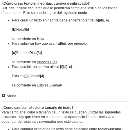
¿Cómo crear texto en negritas, cursiva o subrayado?
BBCode incluye etiquetas que le permitirán cambiar el estilo de los textos
rápidamente. Esto se puede lograr del siguiente modo:
Para crear un texto en negrita debe encerrarlo entre
[b][/b]
, ej.
[b]
Hola
[/b]
se convierte en
Hola
Para subrayar hay que usar
[u][/u]
, por ejemplo:
[u]
Buenos Días
[/u]
se convierte en
Buenos Días
Para escribir en cursiva utilice
[i][/i]
, ej.
Esto es
[i]
¡Genial!
[/i]
se convierte en Esto es
¡Genial!
Arriba
¿Cómo cambiar el color o tamaño de texto?
Para cambiar el color o tamaño de un texto se pueden utilizar las siguientes
etiquetas. Hay que tener en cuenta que la apariencia final del texto va a
depender del sistema y navegador que esté usando:
Para cambiar el color de un texto debe colocarlo entre
[color=][/color]
.