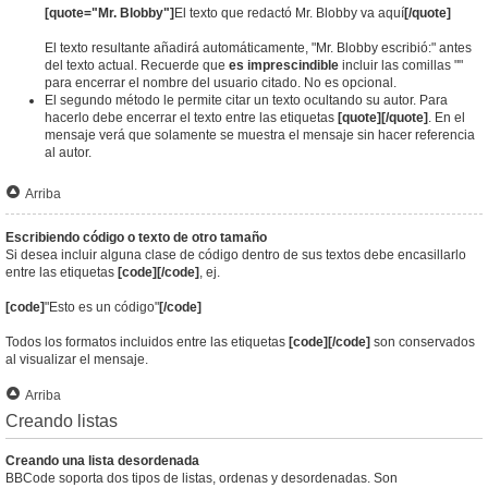
[quote="Mr. Blobby"]
El texto que redactó Mr. Blobby va aquí
[/quote]
El texto resultante añadirá automáticamente, "Mr. Blobby escribió:" antes
del texto actual. Recuerde que
es imprescindible
incluir las comillas ""
para encerrar el nombre del usuario citado. No es opcional.
El segundo método le permite citar un texto ocultando su autor. Para
hacerlo debe encerrar el texto entre las etiquetas
[quote][/quote]
. En el
mensaje verá que solamente se muestra el mensaje sin hacer referencia
al autor.
Arriba
Escribiendo código o texto de otro tamaño
Si desea incluir alguna clase de código dentro de sus textos debe encasillarlo
entre las etiquetas
[code][/code]
, ej.
[code]
"Esto es un código"
[/code]
Todos los formatos incluidos entre las etiquetas
[code][/code]
son conservados
al visualizar el mensaje.
Arriba
Creando listas
Creando una lista desordenada
BBCode soporta dos tipos de listas, ordenas y desordenadas. Son