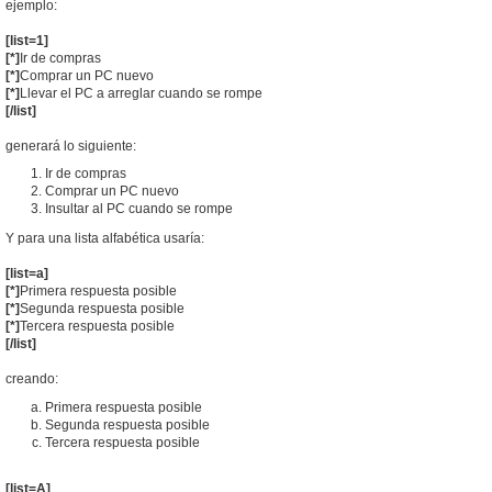
ejemplo:
[list=1]
[*]
Ir de compras
[*]
Comprar un PC nuevo
[*]
Llevar el PC a arreglar cuando se rompe
[/list]
generará lo siguiente:
Ir de compras
Comprar un PC nuevo
Insultar al PC cuando se rompe
Y para una lista alfabética usaría:
[list=a]
[*]
Primera respuesta posible
[*]
Segunda respuesta posible
[*]
Tercera respuesta posible
[/list]
creando:
Primera respuesta posible
Segunda respuesta posible
Tercera respuesta posible
[list=A]