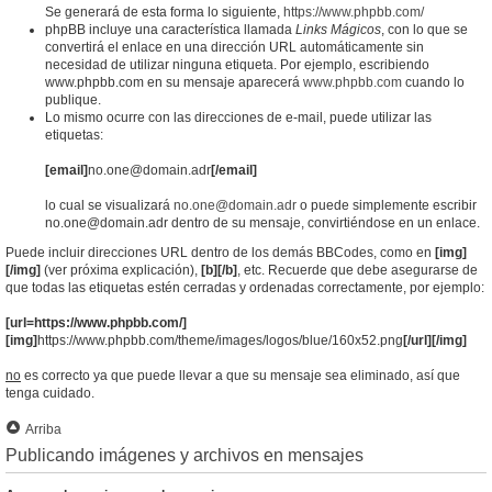
Se generará de esta forma lo siguiente,
https://www.phpbb.com/
phpBB incluye una característica llamada
Links Mágicos
, con lo que se
convertirá el enlace en una dirección URL automáticamente sin
necesidad de utilizar ninguna etiqueta. Por ejemplo, escribiendo
www.phpbb.com en su mensaje aparecerá
www.phpbb.com
cuando lo
publique.
Lo mismo ocurre con las direcciones de e-mail, puede utilizar las
etiquetas:
[email]
no.one@domain.adr
[/email]
lo cual se visualizará
no.one@domain.adr
o puede simplemente escribir
no.one@domain.adr dentro de su mensaje, convirtiéndose en un enlace.
Puede incluir direcciones URL dentro de los demás BBCodes, como en
[img]
[/img]
(ver próxima explicación),
[b][/b]
, etc. Recuerde que debe asegurarse de
que todas las etiquetas estén cerradas y ordenadas correctamente, por ejemplo:
[url=https://www.phpbb.com/]
[img]
https://www.phpbb.com/theme/images/logos/blue/160x52.png
[/url][/img]
no
es correcto ya que puede llevar a que su mensaje sea eliminado, así que
tenga cuidado.
Arriba
Publicando imágenes y archivos en mensajes