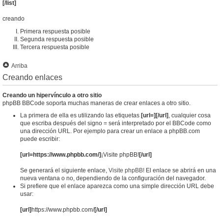
[/list]
creando
Primera respuesta posible
Segunda respuesta posible
Tercera respuesta posible
Arriba
Creando enlaces
Creando un hipervínculo a otro sitio
phpBB BBCode soporta muchas maneras de crear enlaces a otro sitio.
La primera de ella es utilizando las etiquetas
[url=][/url]
, cualquier cosa
que escriba después del signo = será interpretado por el BBCode como
una dirección URL. Por ejemplo para crear un enlace a phpBB.com
puede escribir:
[url=https://www.phpbb.com/]
¡Visite phpBB!
[/url]
Se generará el siguiente enlace,
Visite phpBB!
El enlace se abrirá en una
nueva ventana o no, dependiendo de la configuración del navegador.
Si prefiere que el enlace aparezca como una simple dirección URL debe
usar:
[url]
https://www.phpbb.com/
[/url]