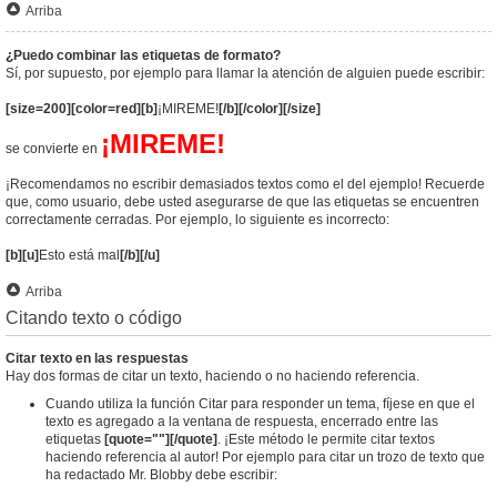
Arriba
¿Puedo combinar las etiquetas de formato?
Sí, por supuesto, por ejemplo para llamar la atención de alguien puede escribir:
[size=200][color=red][b]
¡MIREME!
[/b][/color][/size]
¡MIREME!
se convierte en
¡Recomendamos no escribir demasiados textos como el del ejemplo! Recuerde
que, como usuario, debe usted asegurarse de que las etiquetas se encuentren
correctamente cerradas. Por ejemplo, lo siguiente es incorrecto:
[b][u]
Esto está mal
[/b][/u]
Arriba
Citando texto o código
Citar texto en las respuestas
Hay dos formas de citar un texto, haciendo o no haciendo referencia.
Cuando utiliza la función Citar para responder un tema, fíjese en que el
texto es agregado a la ventana de respuesta, encerrado entre las
etiquetas
[quote=""][/quote]
. ¡Este método le permite citar textos
haciendo referencia al autor! Por ejemplo para citar un trozo de texto que
ha redactado Mr. Blobby debe escribir: