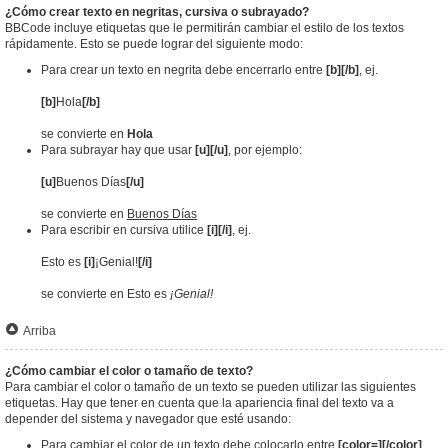
¿Cómo crear texto en negritas, cursiva o subrayado?
BBCode incluye etiquetas que le permitirán cambiar el estilo de los textos
rápidamente. Esto se puede lograr del siguiente modo:
Para crear un texto en negrita debe encerrarlo entre
[b][/b]
, ej.
[b]
Hola
[/b]
se convierte en
Hola
Para subrayar hay que usar
[u][/u]
, por ejemplo:
[u]
Buenos Días
[/u]
se convierte en
Buenos Días
Para escribir en cursiva utilice
[i][/i]
, ej.
Esto es
[i]
¡Genial!
[/i]
se convierte en Esto es
¡Genial!
Arriba
¿Cómo cambiar el color o tamaño de texto?
Para cambiar el color o tamaño de un texto se pueden utilizar las siguientes
etiquetas. Hay que tener en cuenta que la apariencia final del texto va a
depender del sistema y navegador que esté usando:
Para cambiar el color de un texto debe colocarlo entre
[color=][/color]
.