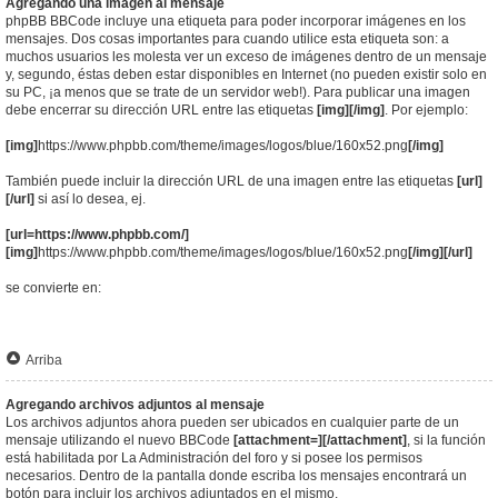
Agregando una imagen al mensaje
phpBB BBCode incluye una etiqueta para poder incorporar imágenes en los
mensajes. Dos cosas importantes para cuando utilice esta etiqueta son: a
muchos usuarios les molesta ver un exceso de imágenes dentro de un mensaje
y, segundo, éstas deben estar disponibles en Internet (no pueden existir solo en
su PC, ¡a menos que se trate de un servidor web!). Para publicar una imagen
debe encerrar su dirección URL entre las etiquetas
[img][/img]
. Por ejemplo:
[img]
https://www.phpbb.com/theme/images/logos/blue/160x52.png
[/img]
También puede incluir la dirección URL de una imagen entre las etiquetas
[url]
[/url]
si así lo desea, ej.
[url=https://www.phpbb.com/]
[img]
https://www.phpbb.com/theme/images/logos/blue/160x52.png
[/img][/url]
se convierte en:
Arriba
Agregando archivos adjuntos al mensaje
Los archivos adjuntos ahora pueden ser ubicados en cualquier parte de un
mensaje utilizando el nuevo BBCode
[attachment=][/attachment]
, si la función
está habilitada por La Administración del foro y si posee los permisos
necesarios. Dentro de la pantalla donde escriba los mensajes encontrará un
botón para incluir los archivos adjuntados en el mismo.