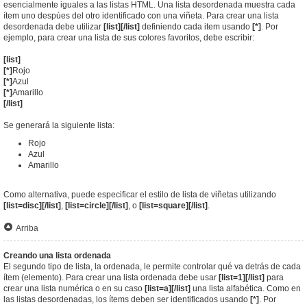
esencialmente iguales a las listas HTML. Una lista desordenada muestra cada
ítem uno despúes del otro identificado con una viñeta. Para crear una lista
desordenada debe utilizar
[list][/list]
definiendo cada item usando
[*]
. Por
ejemplo, para crear una lista de sus colores favoritos, debe escribir:
[list]
[*]
Rojo
[*]
Azul
[*]
Amarillo
[/list]
Se generará la siguiente lista:
Rojo
Azul
Amarillo
Como alternativa, puede especificar el estilo de lista de viñetas utilizando
[list=disc][/list]
,
[list=circle][/list]
, o
[list=square][/list]
.
Arriba
Creando una lista ordenada
El segundo tipo de lista, la ordenada, le permite controlar qué va detrás de cada
ítem (elemento). Para crear una lista ordenada debe usar
[list=1][/list]
para
crear una lista numérica o en su caso
[list=a][/list]
una lista alfabética. Como en
las listas desordenadas, los ítems deben ser identificados usando
[*]
. Por