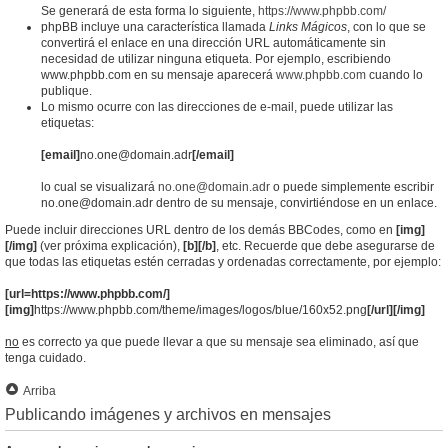
Se generará de esta forma lo siguiente,
https://www.phpbb.com/
phpBB incluye una característica llamada
Links Mágicos
, con lo que se
convertirá el enlace en una dirección URL automáticamente sin
necesidad de utilizar ninguna etiqueta. Por ejemplo, escribiendo
www.phpbb.com en su mensaje aparecerá
www.phpbb.com
cuando lo
publique.
Lo mismo ocurre con las direcciones de e-mail, puede utilizar las
etiquetas:
[email]
no.one@domain.adr
[/email]
lo cual se visualizará
no.one@domain.adr
o puede simplemente escribir
no.one@domain.adr dentro de su mensaje, convirtiéndose en un enlace.
Puede incluir direcciones URL dentro de los demás BBCodes, como en
[img]
[/img]
(ver próxima explicación),
[b][/b]
, etc. Recuerde que debe asegurarse de
que todas las etiquetas estén cerradas y ordenadas correctamente, por ejemplo:
[url=https://www.phpbb.com/]
[img]
https://www.phpbb.com/theme/images/logos/blue/160x52.png
[/url][/img]
no
es correcto ya que puede llevar a que su mensaje sea eliminado, así que
tenga cuidado.
Arriba
Publicando imágenes y archivos en mensajes