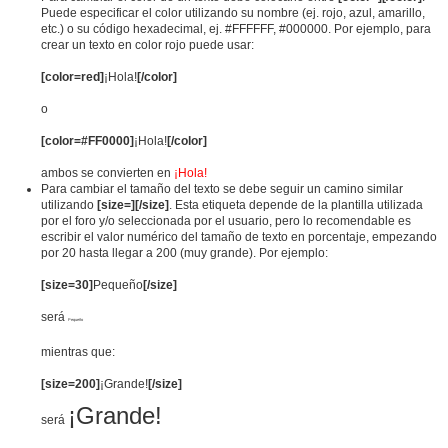
Puede especificar el color utilizando su nombre (ej. rojo, azul, amarillo,
etc.) o su código hexadecimal, ej. #FFFFFF, #000000. Por ejemplo, para
crear un texto en color rojo puede usar:
[color=red]
¡Hola!
[/color]
o
[color=#FF0000]
¡Hola!
[/color]
ambos se convierten en
¡Hola!
Para cambiar el tamaño del texto se debe seguir un camino similar
utilizando
[size=][/size]
. Esta etiqueta depende de la plantilla utilizada
por el foro y/o seleccionada por el usuario, pero lo recomendable es
escribir el valor numérico del tamaño de texto en porcentaje, empezando
por 20 hasta llegar a 200 (muy grande). Por ejemplo:
[size=30]
Pequeño
[/size]
será
Pequeño
mientras que:
[size=200]
¡Grande!
[/size]
¡Grande!
será