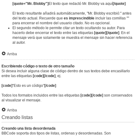
[quote="Mr. Blobby"]
El texto que redactó Mr. Blobby va aquí
[/quote]
El texto resultante añadirá automáticamente, "Mr. Blobby escribió:" antes
del texto actual. Recuerde que
es imprescindible
incluir las comillas ""
para encerrar el nombre del usuario citado. No es opcional.
El segundo método le permite citar un texto ocultando su autor. Para
hacerlo debe encerrar el texto entre las etiquetas
[quote][/quote]
. En el
mensaje verá que solamente se muestra el mensaje sin hacer referencia
al autor.
Arriba
Escribiendo código o texto de otro tamaño
Si desea incluir alguna clase de código dentro de sus textos debe encasillarlo
entre las etiquetas
[code][/code]
, ej.
[code]
"Esto es un código"
[/code]
Todos los formatos incluidos entre las etiquetas
[code][/code]
son conservados
al visualizar el mensaje.
Arriba
Creando listas
Creando una lista desordenada
BBCode soporta dos tipos de listas, ordenas y desordenadas. Son