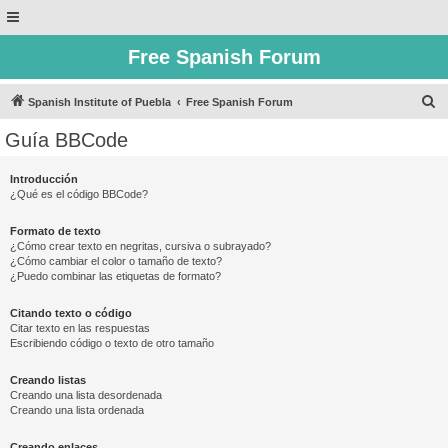
Free Spanish Forum
B
Spanish Institute of Puebla
Free Spanish Forum
u
Guía BBCode
s
c
Introducción
¿Qué es el código BBCode?
a
r
Formato de texto
¿Cómo crear texto en negritas, cursiva o subrayado?
¿Cómo cambiar el color o tamaño de texto?
¿Puedo combinar las etiquetas de formato?
Citando texto o código
Citar texto en las respuestas
Escribiendo código o texto de otro tamaño
Creando listas
Creando una lista desordenada
Creando una lista ordenada
Creando enlaces