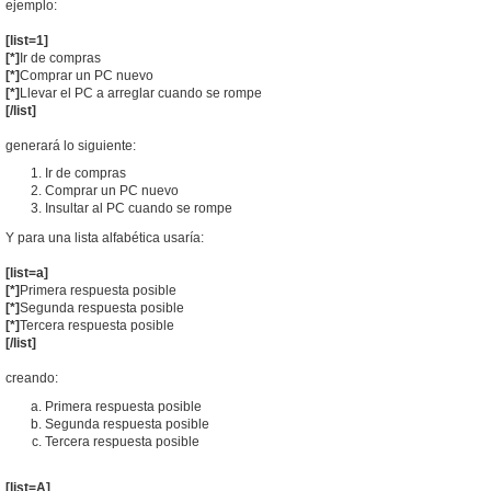
ejemplo:
[list=1]
[*]
Ir de compras
[*]
Comprar un PC nuevo
[*]
Llevar el PC a arreglar cuando se rompe
[/list]
generará lo siguiente:
Ir de compras
Comprar un PC nuevo
Insultar al PC cuando se rompe
Y para una lista alfabética usaría:
[list=a]
[*]
Primera respuesta posible
[*]
Segunda respuesta posible
[*]
Tercera respuesta posible
[/list]
creando:
Primera respuesta posible
Segunda respuesta posible
Tercera respuesta posible
[list=A]