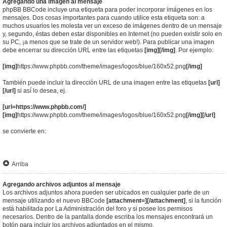
Agregando una imagen al mensaje
phpBB BBCode incluye una etiqueta para poder incorporar imágenes en los
mensajes. Dos cosas importantes para cuando utilice esta etiqueta son: a
muchos usuarios les molesta ver un exceso de imágenes dentro de un mensaje
y, segundo, éstas deben estar disponibles en Internet (no pueden existir solo en
su PC, ¡a menos que se trate de un servidor web!). Para publicar una imagen
debe encerrar su dirección URL entre las etiquetas
[img][/img]
. Por ejemplo:
[img]
https://www.phpbb.com/theme/images/logos/blue/160x52.png
[/img]
También puede incluir la dirección URL de una imagen entre las etiquetas
[url]
[/url]
si así lo desea, ej.
[url=https://www.phpbb.com/]
[img]
https://www.phpbb.com/theme/images/logos/blue/160x52.png
[/img][/url]
se convierte en:
Arriba
Agregando archivos adjuntos al mensaje
Los archivos adjuntos ahora pueden ser ubicados en cualquier parte de un
mensaje utilizando el nuevo BBCode
[attachment=][/attachment]
, si la función
está habilitada por La Administración del foro y si posee los permisos
necesarios. Dentro de la pantalla donde escriba los mensajes encontrará un
botón para incluir los archivos adjuntados en el mismo.