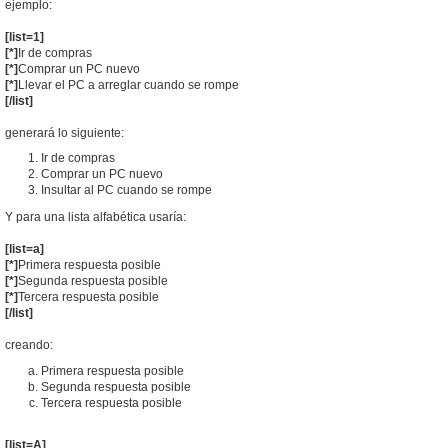
ejemplo:
[list=1]
[*]
Ir de compras
[*]
Comprar un PC nuevo
[*]
Llevar el PC a arreglar cuando se rompe
[/list]
generará lo siguiente:
Ir de compras
Comprar un PC nuevo
Insultar al PC cuando se rompe
Y para una lista alfabética usaría:
[list=a]
[*]
Primera respuesta posible
[*]
Segunda respuesta posible
[*]
Tercera respuesta posible
[/list]
creando:
Primera respuesta posible
Segunda respuesta posible
Tercera respuesta posible
[list=A]