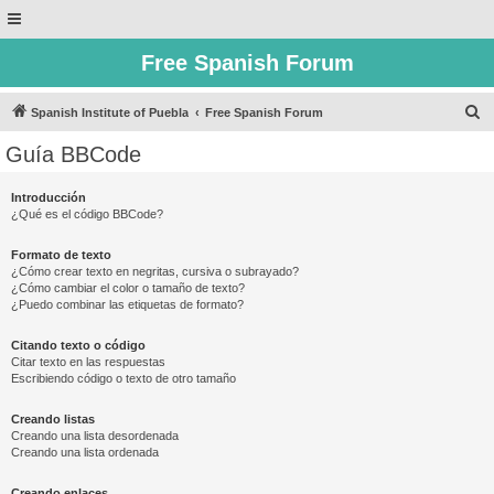
Free Spanish Forum
B
Spanish Institute of Puebla
Free Spanish Forum
u
Guía BBCode
s
c
Introducción
¿Qué es el código BBCode?
a
r
Formato de texto
¿Cómo crear texto en negritas, cursiva o subrayado?
¿Cómo cambiar el color o tamaño de texto?
¿Puedo combinar las etiquetas de formato?
Citando texto o código
Citar texto en las respuestas
Escribiendo código o texto de otro tamaño
Creando listas
Creando una lista desordenada
Creando una lista ordenada
Creando enlaces