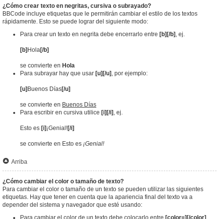
¿Cómo crear texto en negritas, cursiva o subrayado?
BBCode incluye etiquetas que le permitirán cambiar el estilo de los textos
rápidamente. Esto se puede lograr del siguiente modo:
Para crear un texto en negrita debe encerrarlo entre
[b][/b]
, ej.
[b]
Hola
[/b]
se convierte en
Hola
Para subrayar hay que usar
[u][/u]
, por ejemplo:
[u]
Buenos Días
[/u]
se convierte en
Buenos Días
Para escribir en cursiva utilice
[i][/i]
, ej.
Esto es
[i]
¡Genial!
[/i]
se convierte en Esto es
¡Genial!
Arriba
¿Cómo cambiar el color o tamaño de texto?
Para cambiar el color o tamaño de un texto se pueden utilizar las siguientes
etiquetas. Hay que tener en cuenta que la apariencia final del texto va a
depender del sistema y navegador que esté usando:
Para cambiar el color de un texto debe colocarlo entre
[color=][/color]
.