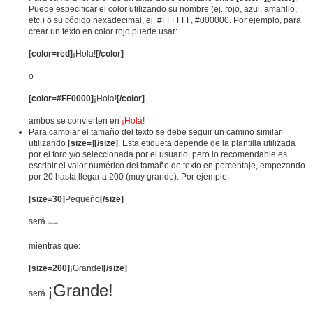
Puede especificar el color utilizando su nombre (ej. rojo, azul, amarillo,
etc.) o su código hexadecimal, ej. #FFFFFF, #000000. Por ejemplo, para
crear un texto en color rojo puede usar:
[color=red]
¡Hola!
[/color]
o
[color=#FF0000]
¡Hola!
[/color]
ambos se convierten en
¡Hola!
Para cambiar el tamaño del texto se debe seguir un camino similar
utilizando
[size=][/size]
. Esta etiqueta depende de la plantilla utilizada
por el foro y/o seleccionada por el usuario, pero lo recomendable es
escribir el valor numérico del tamaño de texto en porcentaje, empezando
por 20 hasta llegar a 200 (muy grande). Por ejemplo:
[size=30]
Pequeño
[/size]
será
Pequeño
mientras que:
[size=200]
¡Grande!
[/size]
¡Grande!
será