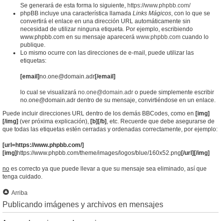
Se generará de esta forma lo siguiente,
https://www.phpbb.com/
phpBB incluye una característica llamada
Links Mágicos
, con lo que se
convertirá el enlace en una dirección URL automáticamente sin
necesidad de utilizar ninguna etiqueta. Por ejemplo, escribiendo
www.phpbb.com en su mensaje aparecerá
www.phpbb.com
cuando lo
publique.
Lo mismo ocurre con las direcciones de e-mail, puede utilizar las
etiquetas:
[email]
no.one@domain.adr
[/email]
lo cual se visualizará
no.one@domain.adr
o puede simplemente escribir
no.one@domain.adr dentro de su mensaje, convirtiéndose en un enlace.
Puede incluir direcciones URL dentro de los demás BBCodes, como en
[img]
[/img]
(ver próxima explicación),
[b][/b]
, etc. Recuerde que debe asegurarse de
que todas las etiquetas estén cerradas y ordenadas correctamente, por ejemplo:
[url=https://www.phpbb.com/]
[img]
https://www.phpbb.com/theme/images/logos/blue/160x52.png
[/url][/img]
no
es correcto ya que puede llevar a que su mensaje sea eliminado, así que
tenga cuidado.
Arriba
Publicando imágenes y archivos en mensajes