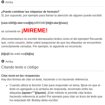
Arriba
¿Puedo combinar las etiquetas de formato?
Sí, por supuesto, por ejemplo para llamar la atención de alguien puede escribir:
[size=200][color=red][b]
¡MIREME!
[/b][/color][/size]
¡MIREME!
se convierte en
¡Recomendamos no escribir demasiados textos como el del ejemplo! Recuerde
que, como usuario, debe usted asegurarse de que las etiquetas se encuentren
correctamente cerradas. Por ejemplo, lo siguiente es incorrecto:
[b][u]
Esto está mal
[/b][/u]
Arriba
Citando texto o código
Citar texto en las respuestas
Hay dos formas de citar un texto, haciendo o no haciendo referencia.
Cuando utiliza la función Citar para responder un tema, fíjese en que el
texto es agregado a la ventana de respuesta, encerrado entre las
etiquetas
[quote=""][/quote]
. ¡Este método le permite citar textos
haciendo referencia al autor! Por ejemplo para citar un trozo de texto que
ha redactado Mr. Blobby debe escribir: