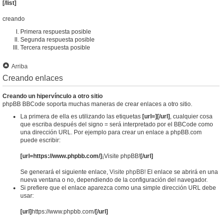
[/list]
creando
Primera respuesta posible
Segunda respuesta posible
Tercera respuesta posible
Arriba
Creando enlaces
Creando un hipervínculo a otro sitio
phpBB BBCode soporta muchas maneras de crear enlaces a otro sitio.
La primera de ella es utilizando las etiquetas
[url=][/url]
, cualquier cosa
que escriba después del signo = será interpretado por el BBCode como
una dirección URL. Por ejemplo para crear un enlace a phpBB.com
puede escribir:
[url=https://www.phpbb.com/]
¡Visite phpBB!
[/url]
Se generará el siguiente enlace,
Visite phpBB!
El enlace se abrirá en una
nueva ventana o no, dependiendo de la configuración del navegador.
Si prefiere que el enlace aparezca como una simple dirección URL debe
usar:
[url]
https://www.phpbb.com/
[/url]