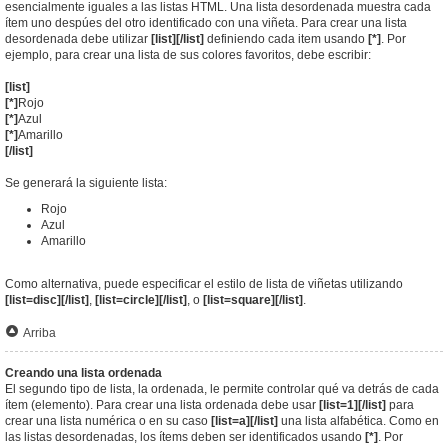
esencialmente iguales a las listas HTML. Una lista desordenada muestra cada
ítem uno despúes del otro identificado con una viñeta. Para crear una lista
desordenada debe utilizar
[list][/list]
definiendo cada item usando
[*]
. Por
ejemplo, para crear una lista de sus colores favoritos, debe escribir:
[list]
[*]
Rojo
[*]
Azul
[*]
Amarillo
[/list]
Se generará la siguiente lista:
Rojo
Azul
Amarillo
Como alternativa, puede especificar el estilo de lista de viñetas utilizando
[list=disc][/list]
,
[list=circle][/list]
, o
[list=square][/list]
.
Arriba
Creando una lista ordenada
El segundo tipo de lista, la ordenada, le permite controlar qué va detrás de cada
ítem (elemento). Para crear una lista ordenada debe usar
[list=1][/list]
para
crear una lista numérica o en su caso
[list=a][/list]
una lista alfabética. Como en
las listas desordenadas, los ítems deben ser identificados usando
[*]
. Por