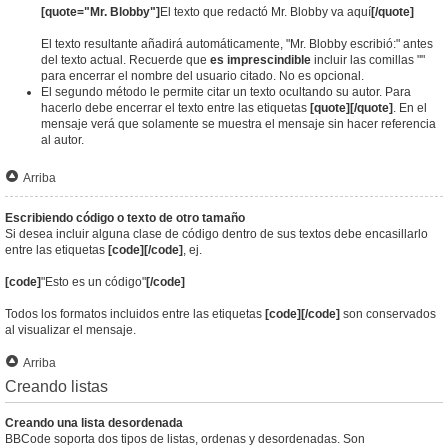
[quote="Mr. Blobby"]
El texto que redactó Mr. Blobby va aquí
[/quote]
El texto resultante añadirá automáticamente, "Mr. Blobby escribió:" antes
del texto actual. Recuerde que
es imprescindible
incluir las comillas ""
para encerrar el nombre del usuario citado. No es opcional.
El segundo método le permite citar un texto ocultando su autor. Para
hacerlo debe encerrar el texto entre las etiquetas
[quote][/quote]
. En el
mensaje verá que solamente se muestra el mensaje sin hacer referencia
al autor.
Arriba
Escribiendo código o texto de otro tamaño
Si desea incluir alguna clase de código dentro de sus textos debe encasillarlo
entre las etiquetas
[code][/code]
, ej.
[code]
"Esto es un código"
[/code]
Todos los formatos incluidos entre las etiquetas
[code][/code]
son conservados
al visualizar el mensaje.
Arriba
Creando listas
Creando una lista desordenada
BBCode soporta dos tipos de listas, ordenas y desordenadas. Son