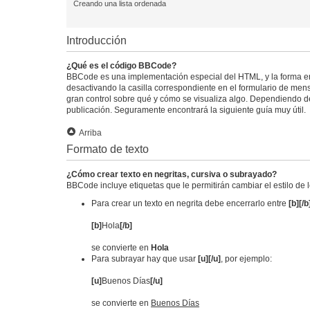
Creando una lista ordenada
Introducción
¿Qué es el código BBCode?
BBCode es una implementación especial del HTML, y la forma e
desactivando la casilla correspondiente en el formulario de mens
gran control sobre qué y cómo se visualiza algo. Dependiendo del
publicación. Seguramente encontrará la siguiente guía muy útil.
Arriba
Formato de texto
¿Cómo crear texto en negritas, cursiva o subrayado?
BBCode incluye etiquetas que le permitirán cambiar el estilo de 
Para crear un texto en negrita debe encerrarlo entre
[b][/b
[b]
Hola
[/b]
se convierte en
Hola
Para subrayar hay que usar
[u][/u]
, por ejemplo:
[u]
Buenos Días
[/u]
se convierte en
Buenos Días