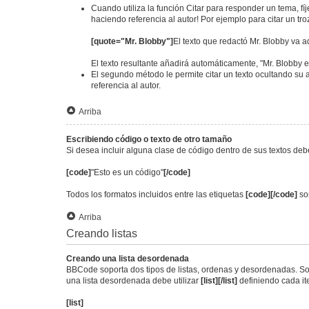
Cuando utiliza la función Citar para responder un tema, fí
haciendo referencia al autor! Por ejemplo para citar un tr
[quote="Mr. Blobby"]
El texto que redactó Mr. Blobby va a
El texto resultante añadirá automáticamente, "Mr. Blobby e
El segundo método le permite citar un texto ocultando su a
referencia al autor.
Arriba
Escribiendo código o texto de otro tamaño
Si desea incluir alguna clase de código dentro de sus textos debe
[code]
"Esto es un código"
[/code]
Todos los formatos incluidos entre las etiquetas
[code][/code]
son
Arriba
Creando listas
Creando una lista desordenada
BBCode soporta dos tipos de listas, ordenas y desordenadas. Son
una lista desordenada debe utilizar
[list][/list]
definiendo cada i
[list]