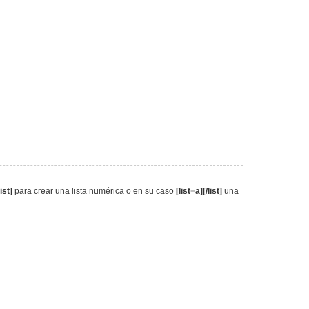
list]
para crear una lista numérica o en su caso
[list=a][/list]
una