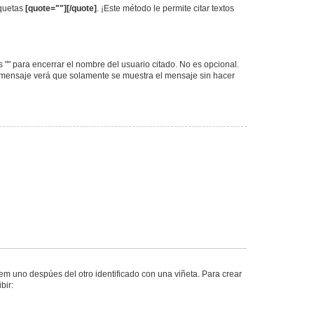
iquetas
[quote=""][/quote]
. ¡Este método le permite citar textos
as "" para encerrar el nombre del usuario citado. No es opcional.
l mensaje verá que solamente se muestra el mensaje sin hacer
m uno despúes del otro identificado con una viñeta. Para crear
bir: