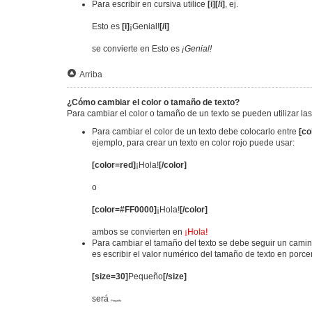
Para escribir en cursiva utilice
[i][/i]
, ej.
Esto es
[i]
¡Genial!
[/i]
se convierte en Esto es
¡Genial!
Arriba
¿Cómo cambiar el color o tamaño de texto?
Para cambiar el color o tamaño de un texto se pueden utilizar la
Para cambiar el color de un texto debe colocarlo entre
[co
ejemplo, para crear un texto en color rojo puede usar:
[color=red]
¡Hola!
[/color]
o
[color=#FF0000]
¡Hola!
[/color]
ambos se convierten en
¡Hola!
Para cambiar el tamaño del texto se debe seguir un camino
es escribir el valor numérico del tamaño de texto en porc
[size=30]
Pequeño
[/size]
será
Pequeño