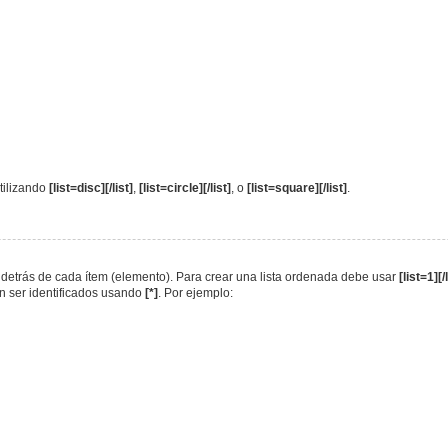
utilizando
[list=disc][/list]
,
[list=circle][/list]
, o
[list=square][/list]
.
va detrás de cada ítem (elemento). Para crear una lista ordenada debe usar
[list=1][/
en ser identificados usando
[*]
. Por ejemplo: