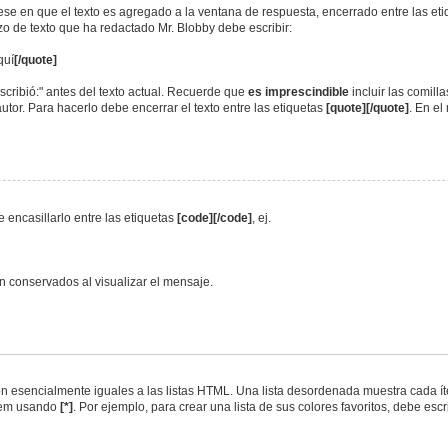
jese en que el texto es agregado a la ventana de respuesta, encerrado entre las et
ozo de texto que ha redactado Mr. Blobby debe escribir:
quí
[/quote]
scribió:" antes del texto actual. Recuerde que
es imprescindible
incluir las comill
utor. Para hacerlo debe encerrar el texto entre las etiquetas
[quote][/quote]
. En e
 encasillarlo entre las etiquetas
[code][/code]
, ej.
 conservados al visualizar el mensaje.
 esencialmente iguales a las listas HTML. Una lista desordenada muestra cada íte
tem usando
[*]
. Por ejemplo, para crear una lista de sus colores favoritos, debe escri