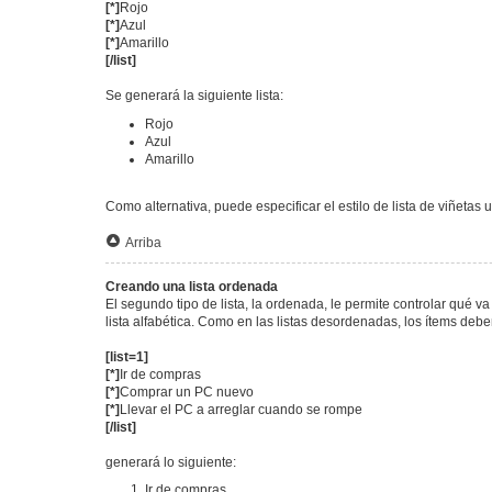
[*]
Rojo
[*]
Azul
[*]
Amarillo
[/list]
Se generará la siguiente lista:
Rojo
Azul
Amarillo
Como alternativa, puede especificar el estilo de lista de viñetas 
Arriba
Creando una lista ordenada
El segundo tipo de lista, la ordenada, le permite controlar qué 
lista alfabética. Como en las listas desordenadas, los ítems deb
[list=1]
[*]
Ir de compras
[*]
Comprar un PC nuevo
[*]
Llevar el PC a arreglar cuando se rompe
[/list]
generará lo siguiente:
Ir de compras