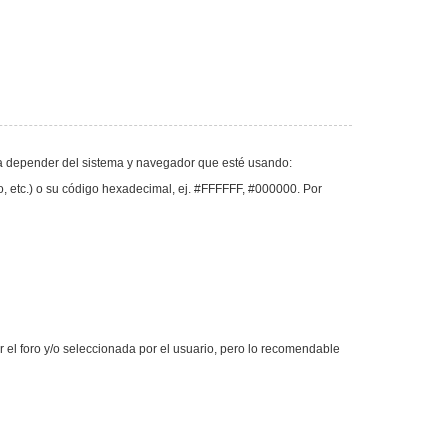
va a depender del sistema y navegador que esté usando:
llo, etc.) o su código hexadecimal, ej. #FFFFFF, #000000. Por
or el foro y/o seleccionada por el usuario, pero lo recomendable