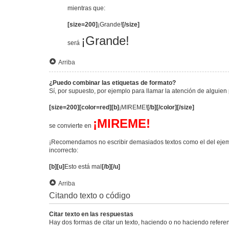
mientras que:
[size=200]
¡Grande!
[/size]
¡Grande!
será
Arriba
¿Puedo combinar las etiquetas de formato?
Sí, por supuesto, por ejemplo para llamar la atención de alguien 
[size=200][color=red][b]
¡MIREME!
[/b][/color][/size]
¡MIREME!
se convierte en
¡Recomendamos no escribir demasiados textos como el del ejemp
incorrecto:
[b][u]
Esto está mal
[/b][/u]
Arriba
Citando texto o código
Citar texto en las respuestas
Hay dos formas de citar un texto, haciendo o no haciendo referen