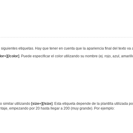
s siguientes etiquetas. Hay que tener en cuenta que la apariencia final del texto 
lor=][/color]
. Puede especificar el color utilizando su nombre (ej. rojo, azul, amari
 similar utilizando
[size=][/size]
. Esta etiqueta depende de la plantilla utilizada p
entaje, empezando por 20 hasta llegar a 200 (muy grande). Por ejemplo: