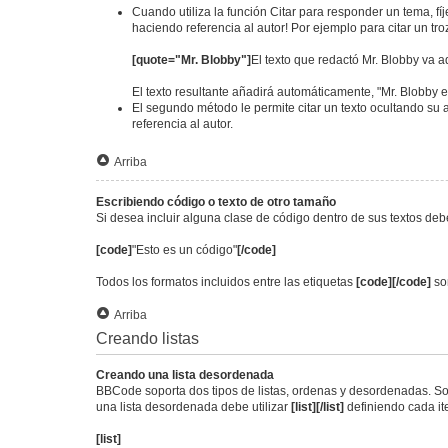
Cuando utiliza la función Citar para responder un tema, fí
haciendo referencia al autor! Por ejemplo para citar un tr
[quote="Mr. Blobby"]
El texto que redactó Mr. Blobby va a
El texto resultante añadirá automáticamente, "Mr. Blobby e
El segundo método le permite citar un texto ocultando su a
referencia al autor.
Arriba
Escribiendo código o texto de otro tamaño
Si desea incluir alguna clase de código dentro de sus textos debe
[code]
"Esto es un código"
[/code]
Todos los formatos incluidos entre las etiquetas
[code][/code]
son
Arriba
Creando listas
Creando una lista desordenada
BBCode soporta dos tipos de listas, ordenas y desordenadas. Son
una lista desordenada debe utilizar
[list][/list]
definiendo cada i
[list]