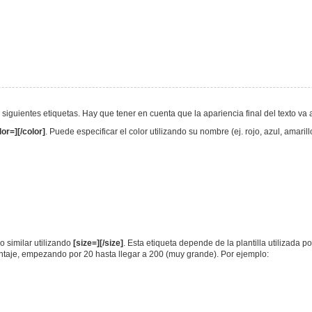
s siguientes etiquetas. Hay que tener en cuenta que la apariencia final del texto 
lor=][/color]
. Puede especificar el color utilizando su nombre (ej. rojo, azul, amari
 similar utilizando
[size=][/size]
. Esta etiqueta depende de la plantilla utilizada p
entaje, empezando por 20 hasta llegar a 200 (muy grande). Por ejemplo: