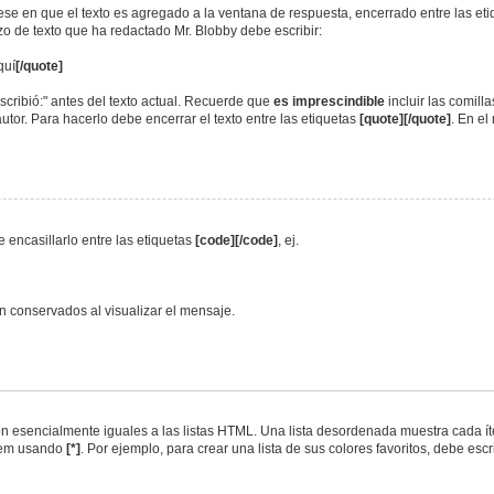
jese en que el texto es agregado a la ventana de respuesta, encerrado entre las et
ozo de texto que ha redactado Mr. Blobby debe escribir:
quí
[/quote]
scribió:" antes del texto actual. Recuerde que
es imprescindible
incluir las comill
utor. Para hacerlo debe encerrar el texto entre las etiquetas
[quote][/quote]
. En e
 encasillarlo entre las etiquetas
[code][/code]
, ej.
 conservados al visualizar el mensaje.
 esencialmente iguales a las listas HTML. Una lista desordenada muestra cada íte
tem usando
[*]
. Por ejemplo, para crear una lista de sus colores favoritos, debe escri