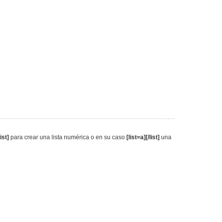
list]
para crear una lista numérica o en su caso
[list=a][/list]
una