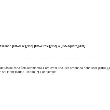
utilizando
[list=disc][/list]
,
[list=circle][/list]
, o
[list=square][/list]
.
va detrás de cada ítem (elemento). Para crear una lista ordenada debe usar
[list=1][/
en ser identificados usando
[*]
. Por ejemplo: