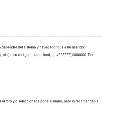
va a depender del sistema y navegador que esté usando:
llo, etc.) o su código hexadecimal, ej. #FFFFFF, #000000. Por
or el foro y/o seleccionada por el usuario, pero lo recomendable