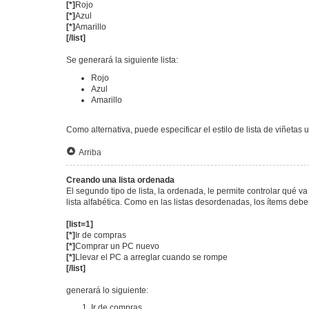
[*]
Rojo
[*]
Azul
[*]
Amarillo
[/list]
Se generará la siguiente lista:
Rojo
Azul
Amarillo
Como alternativa, puede especificar el estilo de lista de viñetas 
Arriba
Creando una lista ordenada
El segundo tipo de lista, la ordenada, le permite controlar qué 
lista alfabética. Como en las listas desordenadas, los ítems deb
[list=1]
[*]
Ir de compras
[*]
Comprar un PC nuevo
[*]
Llevar el PC a arreglar cuando se rompe
[/list]
generará lo siguiente:
Ir de compras