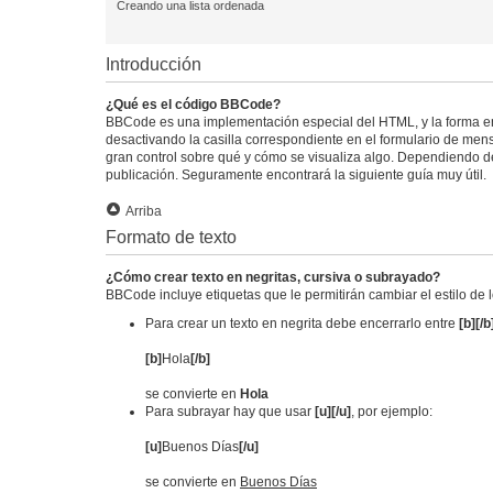
Creando una lista ordenada
Introducción
¿Qué es el código BBCode?
BBCode es una implementación especial del HTML, y la forma e
desactivando la casilla correspondiente en el formulario de mens
gran control sobre qué y cómo se visualiza algo. Dependiendo del
publicación. Seguramente encontrará la siguiente guía muy útil.
Arriba
Formato de texto
¿Cómo crear texto en negritas, cursiva o subrayado?
BBCode incluye etiquetas que le permitirán cambiar el estilo de 
Para crear un texto en negrita debe encerrarlo entre
[b][/b
[b]
Hola
[/b]
se convierte en
Hola
Para subrayar hay que usar
[u][/u]
, por ejemplo:
[u]
Buenos Días
[/u]
se convierte en
Buenos Días