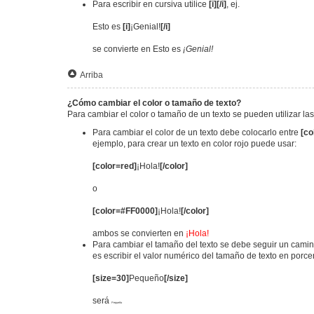
Para escribir en cursiva utilice
[i][/i]
, ej.
Esto es
[i]
¡Genial!
[/i]
se convierte en Esto es
¡Genial!
Arriba
¿Cómo cambiar el color o tamaño de texto?
Para cambiar el color o tamaño de un texto se pueden utilizar la
Para cambiar el color de un texto debe colocarlo entre
[co
ejemplo, para crear un texto en color rojo puede usar:
[color=red]
¡Hola!
[/color]
o
[color=#FF0000]
¡Hola!
[/color]
ambos se convierten en
¡Hola!
Para cambiar el tamaño del texto se debe seguir un camino
es escribir el valor numérico del tamaño de texto en porc
[size=30]
Pequeño
[/size]
será
Pequeño