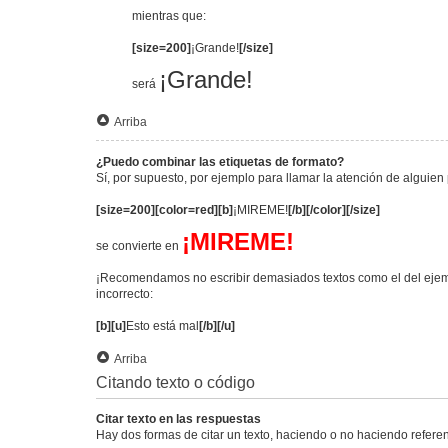
mientras que:
[size=200]
¡Grande!
[/size]
¡Grande!
será
Arriba
¿Puedo combinar las etiquetas de formato?
Sí, por supuesto, por ejemplo para llamar la atención de alguien 
[size=200][color=red][b]
¡MIREME!
[/b][/color][/size]
¡MIREME!
se convierte en
¡Recomendamos no escribir demasiados textos como el del ejemp
incorrecto:
[b][u]
Esto está mal
[/b][/u]
Arriba
Citando texto o código
Citar texto en las respuestas
Hay dos formas de citar un texto, haciendo o no haciendo referen