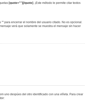
iquetas
[quote=""][/quote]
. ¡Este método le permite citar textos
as "" para encerrar el nombre del usuario citado. No es opcional.
l mensaje verá que solamente se muestra el mensaje sin hacer
m uno despúes del otro identificado con una viñeta. Para crear
bir: