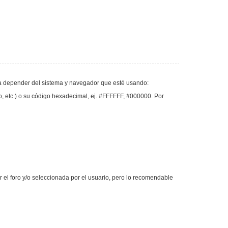
va a depender del sistema y navegador que esté usando:
llo, etc.) o su código hexadecimal, ej. #FFFFFF, #000000. Por
or el foro y/o seleccionada por el usuario, pero lo recomendable