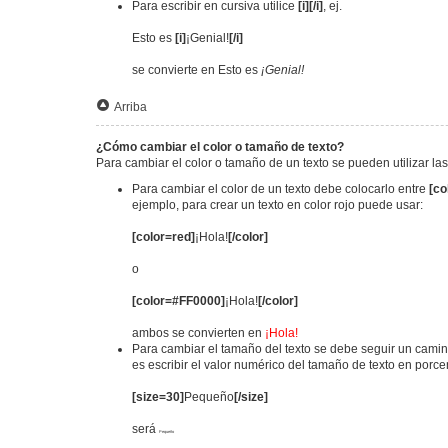
Para escribir en cursiva utilice
[i][/i]
, ej.
Esto es
[i]
¡Genial!
[/i]
se convierte en Esto es
¡Genial!
Arriba
¿Cómo cambiar el color o tamaño de texto?
Para cambiar el color o tamaño de un texto se pueden utilizar la
Para cambiar el color de un texto debe colocarlo entre
[co
ejemplo, para crear un texto en color rojo puede usar:
[color=red]
¡Hola!
[/color]
o
[color=#FF0000]
¡Hola!
[/color]
ambos se convierten en
¡Hola!
Para cambiar el tamaño del texto se debe seguir un camino
es escribir el valor numérico del tamaño de texto en porc
[size=30]
Pequeño
[/size]
será
Pequeño