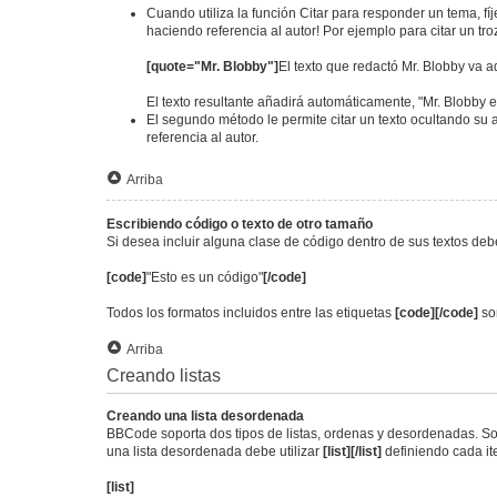
Cuando utiliza la función Citar para responder un tema, fí
haciendo referencia al autor! Por ejemplo para citar un tr
[quote="Mr. Blobby"]
El texto que redactó Mr. Blobby va a
El texto resultante añadirá automáticamente, "Mr. Blobby e
El segundo método le permite citar un texto ocultando su a
referencia al autor.
Arriba
Escribiendo código o texto de otro tamaño
Si desea incluir alguna clase de código dentro de sus textos debe
[code]
"Esto es un código"
[/code]
Todos los formatos incluidos entre las etiquetas
[code][/code]
son
Arriba
Creando listas
Creando una lista desordenada
BBCode soporta dos tipos de listas, ordenas y desordenadas. Son
una lista desordenada debe utilizar
[list][/list]
definiendo cada i
[list]