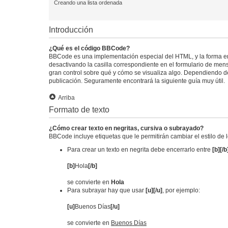
Creando una lista ordenada
Introducción
¿Qué es el código BBCode?
BBCode es una implementación especial del HTML, y la forma e
desactivando la casilla correspondiente en el formulario de mens
gran control sobre qué y cómo se visualiza algo. Dependiendo del
publicación. Seguramente encontrará la siguiente guía muy útil.
Arriba
Formato de texto
¿Cómo crear texto en negritas, cursiva o subrayado?
BBCode incluye etiquetas que le permitirán cambiar el estilo de 
Para crear un texto en negrita debe encerrarlo entre
[b][/b
[b]
Hola
[/b]
se convierte en
Hola
Para subrayar hay que usar
[u][/u]
, por ejemplo:
[u]
Buenos Días
[/u]
se convierte en
Buenos Días