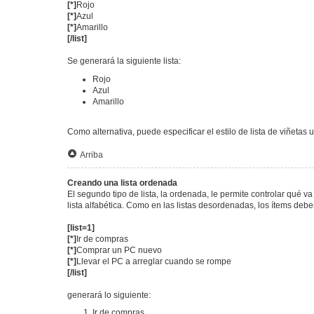
[*]
Rojo
[*]
Azul
[*]
Amarillo
[/list]
Se generará la siguiente lista:
Rojo
Azul
Amarillo
Como alternativa, puede especificar el estilo de lista de viñetas 
Arriba
Creando una lista ordenada
El segundo tipo de lista, la ordenada, le permite controlar qué 
lista alfabética. Como en las listas desordenadas, los ítems deb
[list=1]
[*]
Ir de compras
[*]
Comprar un PC nuevo
[*]
Llevar el PC a arreglar cuando se rompe
[/list]
generará lo siguiente:
Ir de compras