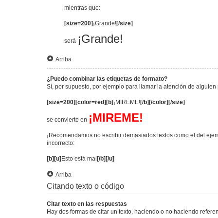
mientras que:
[size=200]
¡Grande!
[/size]
¡Grande!
será
Arriba
¿Puedo combinar las etiquetas de formato?
Sí, por supuesto, por ejemplo para llamar la atención de alguien 
[size=200][color=red][b]
¡MIREME!
[/b][/color][/size]
¡MIREME!
se convierte en
¡Recomendamos no escribir demasiados textos como el del ejemp
incorrecto:
[b][u]
Esto está mal
[/b][/u]
Arriba
Citando texto o código
Citar texto en las respuestas
Hay dos formas de citar un texto, haciendo o no haciendo referen