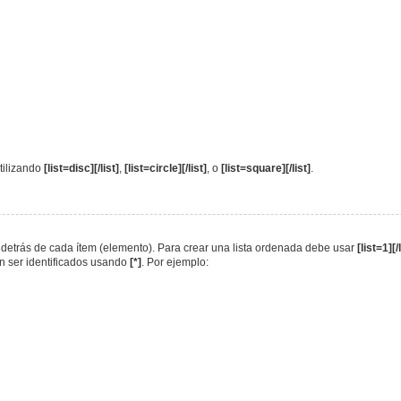
utilizando
[list=disc][/list]
,
[list=circle][/list]
, o
[list=square][/list]
.
va detrás de cada ítem (elemento). Para crear una lista ordenada debe usar
[list=1][/
en ser identificados usando
[*]
. Por ejemplo: