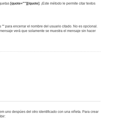
iquetas
[quote=""][/quote]
. ¡Este método le permite citar textos
as "" para encerrar el nombre del usuario citado. No es opcional.
l mensaje verá que solamente se muestra el mensaje sin hacer
m uno despúes del otro identificado con una viñeta. Para crear
bir: