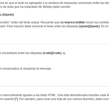
jese en que el texto es agregado a la ventana de respuesta, encerrado entre las et
ozo de texto que ha redactado Mr. Blobby debe escribir:
quí
[/quote]
scribió:" antes del texto actual. Recuerde que
es imprescindible
incluir las comill
utor. Para hacerlo debe encerrar el texto entre las etiquetas
[quote][/quote]
. En e
 encasillarlo entre las etiquetas
[code][/code]
, ej.
 conservados al visualizar el mensaje.
 esencialmente iguales a las listas HTML. Una lista desordenada muestra cada íte
tem usando
[*]
. Por ejemplo, para crear una lista de sus colores favoritos, debe escri