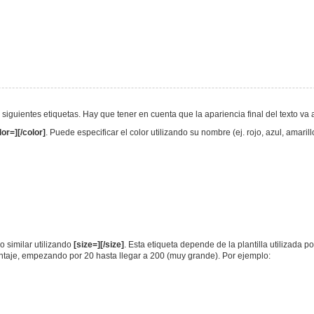
s siguientes etiquetas. Hay que tener en cuenta que la apariencia final del texto 
lor=][/color]
. Puede especificar el color utilizando su nombre (ej. rojo, azul, amari
 similar utilizando
[size=][/size]
. Esta etiqueta depende de la plantilla utilizada p
entaje, empezando por 20 hasta llegar a 200 (muy grande). Por ejemplo: