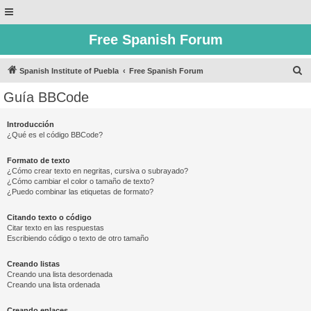
Free Spanish Forum
B
Spanish Institute of Puebla
Free Spanish Forum
u
Guía BBCode
s
c
Introducción
¿Qué es el código BBCode?
a
r
Formato de texto
¿Cómo crear texto en negritas, cursiva o subrayado?
¿Cómo cambiar el color o tamaño de texto?
¿Puedo combinar las etiquetas de formato?
Citando texto o código
Citar texto en las respuestas
Escribiendo código o texto de otro tamaño
Creando listas
Creando una lista desordenada
Creando una lista ordenada
Creando enlaces