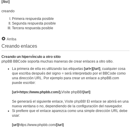
[/list]
creando
Primera respuesta posible
Segunda respuesta posible
Tercera respuesta posible
Arriba
Creando enlaces
Creando un hipervínculo a otro sitio
phpBB BBCode soporta muchas maneras de crear enlaces a otro sitio.
La primera de ella es utilizando las etiquetas
[url=][/url]
, cualquier cosa
que escriba después del signo = será interpretado por el BBCode como
una dirección URL. Por ejemplo para crear un enlace a phpBB.com
puede escribir:
[url=https://www.phpbb.com/]
¡Visite phpBB!
[/url]
Se generará el siguiente enlace,
Visite phpBB!
El enlace se abrirá en una
nueva ventana o no, dependiendo de la configuración del navegador.
Si prefiere que el enlace aparezca como una simple dirección URL debe
usar:
[url]
https://www.phpbb.com/
[/url]