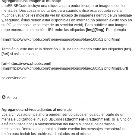
Agregando una imagen al mensaje
phpBB BBCode incluye una etiqueta para poder incorporar imágenes en los
mensajes. Dos cosas importantes para cuando utilice esta etiqueta son: a
muchos usuarios les molesta ver un exceso de imágenes dentro de un mensaje
y, segundo, éstas deben estar disponibles en Internet (no pueden existir solo en
su PC, ¡a menos que se trate de un servidor web!). Para publicar una imagen
debe encerrar su dirección URL entre las etiquetas
[img][/img]
. Por ejemplo:
[img]
https://www.phpbb.com/theme/images/logos/blue/160x52.png
[/img]
También puede incluir la dirección URL de una imagen entre las etiquetas
[url]
[/url]
si así lo desea, ej.
[url=https://www.phpbb.com/]
[img]
https://www.phpbb.com/theme/images/logos/blue/160x52.png
[/img][/url]
se convierte en:
Arriba
Agregando archivos adjuntos al mensaje
Los archivos adjuntos ahora pueden ser ubicados en cualquier parte de un
mensaje utilizando el nuevo BBCode
[attachment=][/attachment]
, si la función
está habilitada por La Administración del foro y si posee los permisos
necesarios. Dentro de la pantalla donde escriba los mensajes encontrará un
botón para incluir los archivos adjuntados en el mismo.