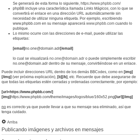
Se generará de esta forma lo siguiente,
https://www.phpbb.com/
phpBB incluye una característica llamada
Links Mágicos
, con lo que se
convertirá el enlace en una dirección URL automáticamente sin
necesidad de utilizar ninguna etiqueta. Por ejemplo, escribiendo
www.phpbb.com en su mensaje aparecerá
www.phpbb.com
cuando lo
publique.
Lo mismo ocurre con las direcciones de e-mail, puede utilizar las
etiquetas:
[email]
no.one@domain.adr
[/email]
lo cual se visualizará
no.one@domain.adr
o puede simplemente escribir
no.one@domain.adr dentro de su mensaje, convirtiéndose en un enlace.
Puede incluir direcciones URL dentro de los demás BBCodes, como en
[img]
[/img]
(ver próxima explicación),
[b][/b]
, etc. Recuerde que debe asegurarse de
que todas las etiquetas estén cerradas y ordenadas correctamente, por ejemplo:
[url=https://www.phpbb.com/]
[img]
https://www.phpbb.com/theme/images/logos/blue/160x52.png
[/url][/img]
no
es correcto ya que puede llevar a que su mensaje sea eliminado, así que
tenga cuidado.
Arriba
Publicando imágenes y archivos en mensajes