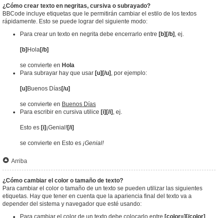
¿Cómo crear texto en negritas, cursiva o subrayado?
BBCode incluye etiquetas que le permitirán cambiar el estilo de los textos
rápidamente. Esto se puede lograr del siguiente modo:
Para crear un texto en negrita debe encerrarlo entre
[b][/b]
, ej.
[b]
Hola
[/b]
se convierte en
Hola
Para subrayar hay que usar
[u][/u]
, por ejemplo:
[u]
Buenos Días
[/u]
se convierte en
Buenos Días
Para escribir en cursiva utilice
[i][/i]
, ej.
Esto es
[i]
¡Genial!
[/i]
se convierte en Esto es
¡Genial!
Arriba
¿Cómo cambiar el color o tamaño de texto?
Para cambiar el color o tamaño de un texto se pueden utilizar las siguientes
etiquetas. Hay que tener en cuenta que la apariencia final del texto va a
depender del sistema y navegador que esté usando:
Para cambiar el color de un texto debe colocarlo entre
[color=][/color]
.