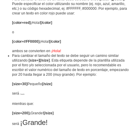
Puede especificar el color utilizando su nombre (ej. rojo, azul, amarillo,
etc.) o su código hexadecimal, ej. #FFFFFF, #000000. Por ejemplo, para
crear un texto en color rojo puede usar:
[color=red]
¡Hola!
[/color]
o
[color=#FF0000]
¡Hola!
[/color]
ambos se convierten en
¡Hola!
Para cambiar el tamaño del texto se debe seguir un camino similar
utilizando
[size=][/size]
. Esta etiqueta depende de la plantilla utilizada
por el foro y/o seleccionada por el usuario, pero lo recomendable es
escribir el valor numérico del tamaño de texto en porcentaje, empezando
por 20 hasta llegar a 200 (muy grande). Por ejemplo:
[size=30]
Pequeño
[/size]
será
Pequeño
mientras que:
[size=200]
¡Grande!
[/size]
¡Grande!
será