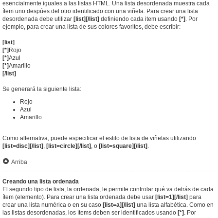
esencialmente iguales a las listas HTML. Una lista desordenada muestra cada
ítem uno despúes del otro identificado con una viñeta. Para crear una lista
desordenada debe utilizar
[list][/list]
definiendo cada item usando
[*]
. Por
ejemplo, para crear una lista de sus colores favoritos, debe escribir:
[list]
[*]
Rojo
[*]
Azul
[*]
Amarillo
[/list]
Se generará la siguiente lista:
Rojo
Azul
Amarillo
Como alternativa, puede especificar el estilo de lista de viñetas utilizando
[list=disc][/list]
,
[list=circle][/list]
, o
[list=square][/list]
.
Arriba
Creando una lista ordenada
El segundo tipo de lista, la ordenada, le permite controlar qué va detrás de cada
ítem (elemento). Para crear una lista ordenada debe usar
[list=1][/list]
para
crear una lista numérica o en su caso
[list=a][/list]
una lista alfabética. Como en
las listas desordenadas, los ítems deben ser identificados usando
[*]
. Por