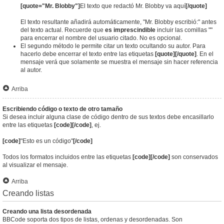
[quote="Mr. Blobby"]
El texto que redactó Mr. Blobby va aquí
[/quote]
El texto resultante añadirá automáticamente, "Mr. Blobby escribió:" antes
del texto actual. Recuerde que
es imprescindible
incluir las comillas ""
para encerrar el nombre del usuario citado. No es opcional.
El segundo método le permite citar un texto ocultando su autor. Para
hacerlo debe encerrar el texto entre las etiquetas
[quote][/quote]
. En el
mensaje verá que solamente se muestra el mensaje sin hacer referencia
al autor.
Arriba
Escribiendo código o texto de otro tamaño
Si desea incluir alguna clase de código dentro de sus textos debe encasillarlo
entre las etiquetas
[code][/code]
, ej.
[code]
"Esto es un código"
[/code]
Todos los formatos incluidos entre las etiquetas
[code][/code]
son conservados
al visualizar el mensaje.
Arriba
Creando listas
Creando una lista desordenada
BBCode soporta dos tipos de listas, ordenas y desordenadas. Son