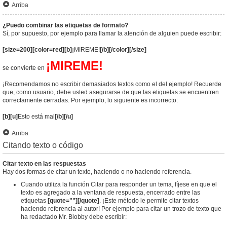
Arriba
¿Puedo combinar las etiquetas de formato?
Sí, por supuesto, por ejemplo para llamar la atención de alguien puede escribir:
[size=200][color=red][b]
¡MIREME!
[/b][/color][/size]
¡MIREME!
se convierte en
¡Recomendamos no escribir demasiados textos como el del ejemplo! Recuerde
que, como usuario, debe usted asegurarse de que las etiquetas se encuentren
correctamente cerradas. Por ejemplo, lo siguiente es incorrecto:
[b][u]
Esto está mal
[/b][/u]
Arriba
Citando texto o código
Citar texto en las respuestas
Hay dos formas de citar un texto, haciendo o no haciendo referencia.
Cuando utiliza la función Citar para responder un tema, fíjese en que el
texto es agregado a la ventana de respuesta, encerrado entre las
etiquetas
[quote=""][/quote]
. ¡Este método le permite citar textos
haciendo referencia al autor! Por ejemplo para citar un trozo de texto que
ha redactado Mr. Blobby debe escribir: