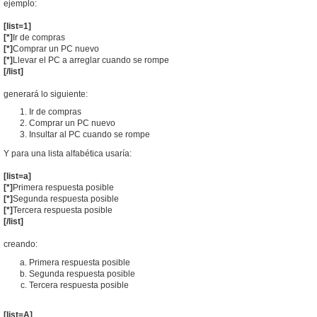
ejemplo:
[list=1]
[*]
Ir de compras
[*]
Comprar un PC nuevo
[*]
Llevar el PC a arreglar cuando se rompe
[/list]
generará lo siguiente:
Ir de compras
Comprar un PC nuevo
Insultar al PC cuando se rompe
Y para una lista alfabética usaría:
[list=a]
[*]
Primera respuesta posible
[*]
Segunda respuesta posible
[*]
Tercera respuesta posible
[/list]
creando:
Primera respuesta posible
Segunda respuesta posible
Tercera respuesta posible
[list=A]