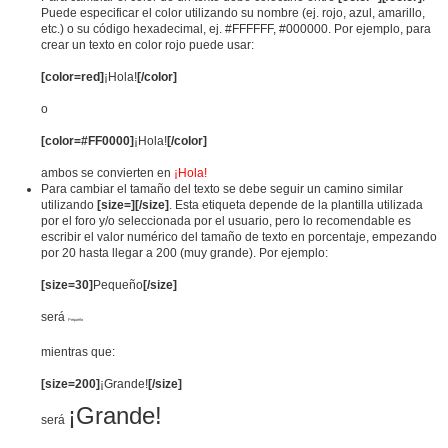
Puede especificar el color utilizando su nombre (ej. rojo, azul, amarillo,
etc.) o su código hexadecimal, ej. #FFFFFF, #000000. Por ejemplo, para
crear un texto en color rojo puede usar:
[color=red]
¡Hola!
[/color]
o
[color=#FF0000]
¡Hola!
[/color]
ambos se convierten en
¡Hola!
Para cambiar el tamaño del texto se debe seguir un camino similar
utilizando
[size=][/size]
. Esta etiqueta depende de la plantilla utilizada
por el foro y/o seleccionada por el usuario, pero lo recomendable es
escribir el valor numérico del tamaño de texto en porcentaje, empezando
por 20 hasta llegar a 200 (muy grande). Por ejemplo:
[size=30]
Pequeño
[/size]
será
Pequeño
mientras que:
[size=200]
¡Grande!
[/size]
¡Grande!
será