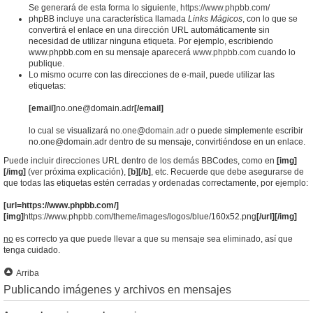
Se generará de esta forma lo siguiente,
https://www.phpbb.com/
phpBB incluye una característica llamada
Links Mágicos
, con lo que se
convertirá el enlace en una dirección URL automáticamente sin
necesidad de utilizar ninguna etiqueta. Por ejemplo, escribiendo
www.phpbb.com en su mensaje aparecerá
www.phpbb.com
cuando lo
publique.
Lo mismo ocurre con las direcciones de e-mail, puede utilizar las
etiquetas:
[email]
no.one@domain.adr
[/email]
lo cual se visualizará
no.one@domain.adr
o puede simplemente escribir
no.one@domain.adr dentro de su mensaje, convirtiéndose en un enlace.
Puede incluir direcciones URL dentro de los demás BBCodes, como en
[img]
[/img]
(ver próxima explicación),
[b][/b]
, etc. Recuerde que debe asegurarse de
que todas las etiquetas estén cerradas y ordenadas correctamente, por ejemplo:
[url=https://www.phpbb.com/]
[img]
https://www.phpbb.com/theme/images/logos/blue/160x52.png
[/url][/img]
no
es correcto ya que puede llevar a que su mensaje sea eliminado, así que
tenga cuidado.
Arriba
Publicando imágenes y archivos en mensajes