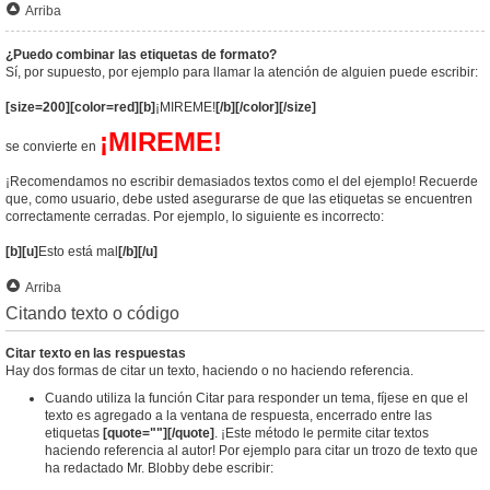
Arriba
¿Puedo combinar las etiquetas de formato?
Sí, por supuesto, por ejemplo para llamar la atención de alguien puede escribir:
[size=200][color=red][b]
¡MIREME!
[/b][/color][/size]
¡MIREME!
se convierte en
¡Recomendamos no escribir demasiados textos como el del ejemplo! Recuerde
que, como usuario, debe usted asegurarse de que las etiquetas se encuentren
correctamente cerradas. Por ejemplo, lo siguiente es incorrecto:
[b][u]
Esto está mal
[/b][/u]
Arriba
Citando texto o código
Citar texto en las respuestas
Hay dos formas de citar un texto, haciendo o no haciendo referencia.
Cuando utiliza la función Citar para responder un tema, fíjese en que el
texto es agregado a la ventana de respuesta, encerrado entre las
etiquetas
[quote=""][/quote]
. ¡Este método le permite citar textos
haciendo referencia al autor! Por ejemplo para citar un trozo de texto que
ha redactado Mr. Blobby debe escribir: