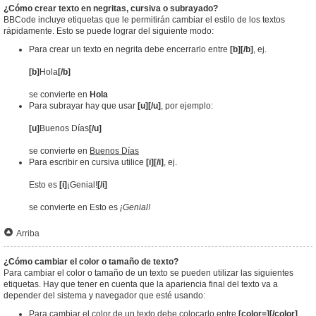
¿Cómo crear texto en negritas, cursiva o subrayado?
BBCode incluye etiquetas que le permitirán cambiar el estilo de los textos
rápidamente. Esto se puede lograr del siguiente modo:
Para crear un texto en negrita debe encerrarlo entre
[b][/b]
, ej.
[b]
Hola
[/b]
se convierte en
Hola
Para subrayar hay que usar
[u][/u]
, por ejemplo:
[u]
Buenos Días
[/u]
se convierte en
Buenos Días
Para escribir en cursiva utilice
[i][/i]
, ej.
Esto es
[i]
¡Genial!
[/i]
se convierte en Esto es
¡Genial!
Arriba
¿Cómo cambiar el color o tamaño de texto?
Para cambiar el color o tamaño de un texto se pueden utilizar las siguientes
etiquetas. Hay que tener en cuenta que la apariencia final del texto va a
depender del sistema y navegador que esté usando:
Para cambiar el color de un texto debe colocarlo entre
[color=][/color]
.