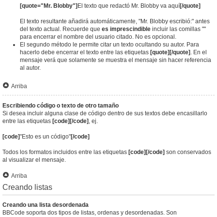
[quote="Mr. Blobby"]
El texto que redactó Mr. Blobby va aquí
[/quote]
El texto resultante añadirá automáticamente, "Mr. Blobby escribió:" antes
del texto actual. Recuerde que
es imprescindible
incluir las comillas ""
para encerrar el nombre del usuario citado. No es opcional.
El segundo método le permite citar un texto ocultando su autor. Para
hacerlo debe encerrar el texto entre las etiquetas
[quote][/quote]
. En el
mensaje verá que solamente se muestra el mensaje sin hacer referencia
al autor.
Arriba
Escribiendo código o texto de otro tamaño
Si desea incluir alguna clase de código dentro de sus textos debe encasillarlo
entre las etiquetas
[code][/code]
, ej.
[code]
"Esto es un código"
[/code]
Todos los formatos incluidos entre las etiquetas
[code][/code]
son conservados
al visualizar el mensaje.
Arriba
Creando listas
Creando una lista desordenada
BBCode soporta dos tipos de listas, ordenas y desordenadas. Son