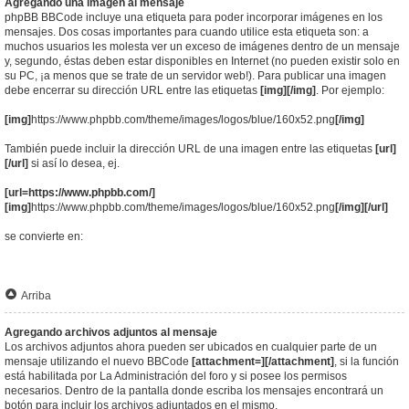
Agregando una imagen al mensaje
phpBB BBCode incluye una etiqueta para poder incorporar imágenes en los
mensajes. Dos cosas importantes para cuando utilice esta etiqueta son: a
muchos usuarios les molesta ver un exceso de imágenes dentro de un mensaje
y, segundo, éstas deben estar disponibles en Internet (no pueden existir solo en
su PC, ¡a menos que se trate de un servidor web!). Para publicar una imagen
debe encerrar su dirección URL entre las etiquetas
[img][/img]
. Por ejemplo:
[img]
https://www.phpbb.com/theme/images/logos/blue/160x52.png
[/img]
También puede incluir la dirección URL de una imagen entre las etiquetas
[url]
[/url]
si así lo desea, ej.
[url=https://www.phpbb.com/]
[img]
https://www.phpbb.com/theme/images/logos/blue/160x52.png
[/img][/url]
se convierte en:
Arriba
Agregando archivos adjuntos al mensaje
Los archivos adjuntos ahora pueden ser ubicados en cualquier parte de un
mensaje utilizando el nuevo BBCode
[attachment=][/attachment]
, si la función
está habilitada por La Administración del foro y si posee los permisos
necesarios. Dentro de la pantalla donde escriba los mensajes encontrará un
botón para incluir los archivos adjuntados en el mismo.