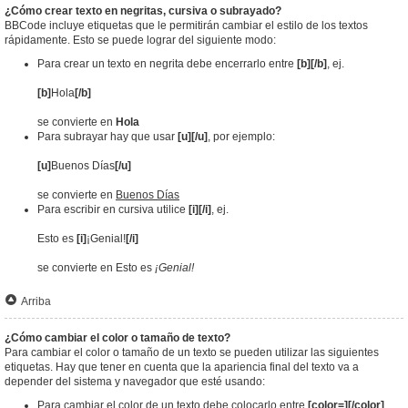
¿Cómo crear texto en negritas, cursiva o subrayado?
BBCode incluye etiquetas que le permitirán cambiar el estilo de los textos
rápidamente. Esto se puede lograr del siguiente modo:
Para crear un texto en negrita debe encerrarlo entre
[b][/b]
, ej.
[b]
Hola
[/b]
se convierte en
Hola
Para subrayar hay que usar
[u][/u]
, por ejemplo:
[u]
Buenos Días
[/u]
se convierte en
Buenos Días
Para escribir en cursiva utilice
[i][/i]
, ej.
Esto es
[i]
¡Genial!
[/i]
se convierte en Esto es
¡Genial!
Arriba
¿Cómo cambiar el color o tamaño de texto?
Para cambiar el color o tamaño de un texto se pueden utilizar las siguientes
etiquetas. Hay que tener en cuenta que la apariencia final del texto va a
depender del sistema y navegador que esté usando:
Para cambiar el color de un texto debe colocarlo entre
[color=][/color]
.