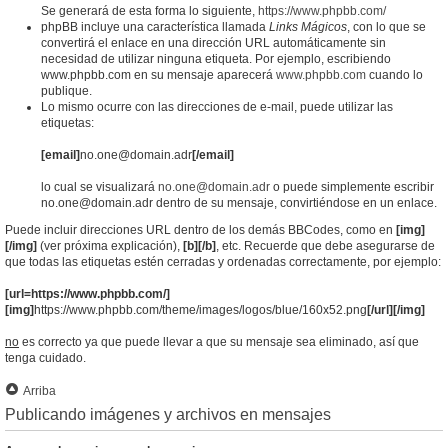
Se generará de esta forma lo siguiente,
https://www.phpbb.com/
phpBB incluye una característica llamada
Links Mágicos
, con lo que se
convertirá el enlace en una dirección URL automáticamente sin
necesidad de utilizar ninguna etiqueta. Por ejemplo, escribiendo
www.phpbb.com en su mensaje aparecerá
www.phpbb.com
cuando lo
publique.
Lo mismo ocurre con las direcciones de e-mail, puede utilizar las
etiquetas:
[email]
no.one@domain.adr
[/email]
lo cual se visualizará
no.one@domain.adr
o puede simplemente escribir
no.one@domain.adr dentro de su mensaje, convirtiéndose en un enlace.
Puede incluir direcciones URL dentro de los demás BBCodes, como en
[img]
[/img]
(ver próxima explicación),
[b][/b]
, etc. Recuerde que debe asegurarse de
que todas las etiquetas estén cerradas y ordenadas correctamente, por ejemplo:
[url=https://www.phpbb.com/]
[img]
https://www.phpbb.com/theme/images/logos/blue/160x52.png
[/url][/img]
no
es correcto ya que puede llevar a que su mensaje sea eliminado, así que
tenga cuidado.
Arriba
Publicando imágenes y archivos en mensajes