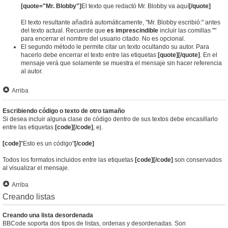
[quote="Mr. Blobby"]
El texto que redactó Mr. Blobby va aquí
[/quote]
El texto resultante añadirá automáticamente, "Mr. Blobby escribió:" antes
del texto actual. Recuerde que
es imprescindible
incluir las comillas ""
para encerrar el nombre del usuario citado. No es opcional.
El segundo método le permite citar un texto ocultando su autor. Para
hacerlo debe encerrar el texto entre las etiquetas
[quote][/quote]
. En el
mensaje verá que solamente se muestra el mensaje sin hacer referencia
al autor.
Arriba
Escribiendo código o texto de otro tamaño
Si desea incluir alguna clase de código dentro de sus textos debe encasillarlo
entre las etiquetas
[code][/code]
, ej.
[code]
"Esto es un código"
[/code]
Todos los formatos incluidos entre las etiquetas
[code][/code]
son conservados
al visualizar el mensaje.
Arriba
Creando listas
Creando una lista desordenada
BBCode soporta dos tipos de listas, ordenas y desordenadas. Son