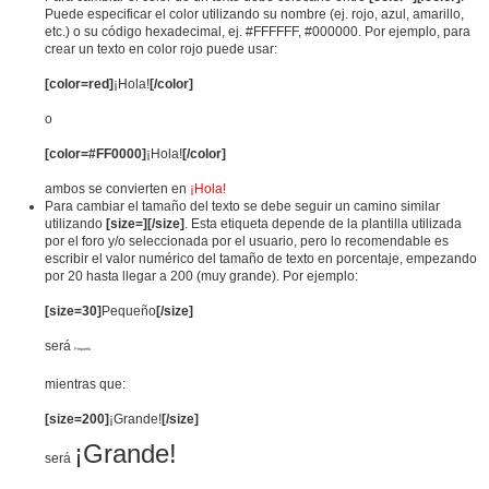
Puede especificar el color utilizando su nombre (ej. rojo, azul, amarillo,
etc.) o su código hexadecimal, ej. #FFFFFF, #000000. Por ejemplo, para
crear un texto en color rojo puede usar:
[color=red]
¡Hola!
[/color]
o
[color=#FF0000]
¡Hola!
[/color]
ambos se convierten en
¡Hola!
Para cambiar el tamaño del texto se debe seguir un camino similar
utilizando
[size=][/size]
. Esta etiqueta depende de la plantilla utilizada
por el foro y/o seleccionada por el usuario, pero lo recomendable es
escribir el valor numérico del tamaño de texto en porcentaje, empezando
por 20 hasta llegar a 200 (muy grande). Por ejemplo:
[size=30]
Pequeño
[/size]
será
Pequeño
mientras que:
[size=200]
¡Grande!
[/size]
¡Grande!
será