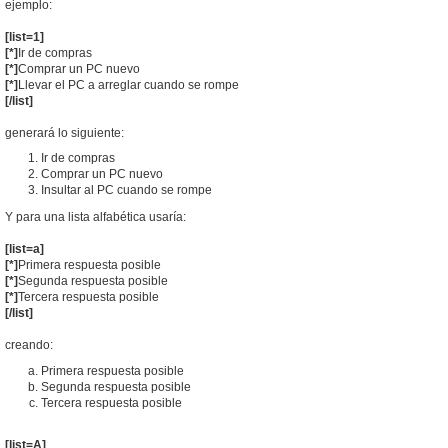
ejemplo:
[list=1]
[*]
Ir de compras
[*]
Comprar un PC nuevo
[*]
Llevar el PC a arreglar cuando se rompe
[/list]
generará lo siguiente:
Ir de compras
Comprar un PC nuevo
Insultar al PC cuando se rompe
Y para una lista alfabética usaría:
[list=a]
[*]
Primera respuesta posible
[*]
Segunda respuesta posible
[*]
Tercera respuesta posible
[/list]
creando:
Primera respuesta posible
Segunda respuesta posible
Tercera respuesta posible
[list=A]