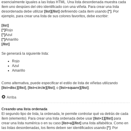
esencialmente iguales a las listas HTML. Una lista desordenada muestra cada
ítem uno despúes del otro identificado con una viñeta. Para crear una lista
desordenada debe utilizar
[list][/list]
definiendo cada item usando
[*]
. Por
ejemplo, para crear una lista de sus colores favoritos, debe escribir:
[list]
[*]
Rojo
[*]
Azul
[*]
Amarillo
[/list]
Se generará la siguiente lista:
Rojo
Azul
Amarillo
Como alternativa, puede especificar el estilo de lista de viñetas utilizando
[list=disc][/list]
,
[list=circle][/list]
, o
[list=square][/list]
.
Arriba
Creando una lista ordenada
El segundo tipo de lista, la ordenada, le permite controlar qué va detrás de cada
ítem (elemento). Para crear una lista ordenada debe usar
[list=1][/list]
para
crear una lista numérica o en su caso
[list=a][/list]
una lista alfabética. Como en
las listas desordenadas, los ítems deben ser identificados usando
[*]
. Por