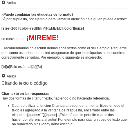
Arriba
¿Puedo combinar las etiquetas de formato?
Sí, por supuesto, por ejemplo para llamar la atención de alguien puede escribir:
[size=200][color=red][b]
¡MIREME!
[/b][/color][/size]
¡MIREME!
se convierte en
¡Recomendamos no escribir demasiados textos como el del ejemplo! Recuerde
que, como usuario, debe usted asegurarse de que las etiquetas se encuentren
correctamente cerradas. Por ejemplo, lo siguiente es incorrecto:
[b][u]
Esto está mal
[/b][/u]
Arriba
Citando texto o código
Citar texto en las respuestas
Hay dos formas de citar un texto, haciendo o no haciendo referencia.
Cuando utiliza la función Citar para responder un tema, fíjese en que el
texto es agregado a la ventana de respuesta, encerrado entre las
etiquetas
[quote=""][/quote]
. ¡Este método le permite citar textos
haciendo referencia al autor! Por ejemplo para citar un trozo de texto que
ha redactado Mr. Blobby debe escribir: