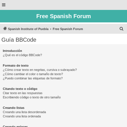
Free Spanish Forum
B
Spanish Institute of Puebla
Free Spanish Forum
u
Guía BBCode
s
c
Introducción
¿Qué es el código BBCode?
a
r
Formato de texto
¿Cómo crear texto en negritas, cursiva o subrayado?
¿Cómo cambiar el color o tamaño de texto?
¿Puedo combinar las etiquetas de formato?
Citando texto o código
Citar texto en las respuestas
Escribiendo código o texto de otro tamaño
Creando listas
Creando una lista desordenada
Creando una lista ordenada
Creando enlaces