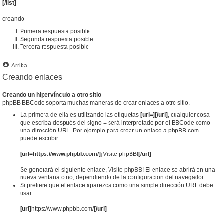
[/list]
creando
Primera respuesta posible
Segunda respuesta posible
Tercera respuesta posible
Arriba
Creando enlaces
Creando un hipervínculo a otro sitio
phpBB BBCode soporta muchas maneras de crear enlaces a otro sitio.
La primera de ella es utilizando las etiquetas
[url=][/url]
, cualquier cosa
que escriba después del signo = será interpretado por el BBCode como
una dirección URL. Por ejemplo para crear un enlace a phpBB.com
puede escribir:
[url=https://www.phpbb.com/]
¡Visite phpBB!
[/url]
Se generará el siguiente enlace,
Visite phpBB!
El enlace se abrirá en una
nueva ventana o no, dependiendo de la configuración del navegador.
Si prefiere que el enlace aparezca como una simple dirección URL debe
usar:
[url]
https://www.phpbb.com/
[/url]