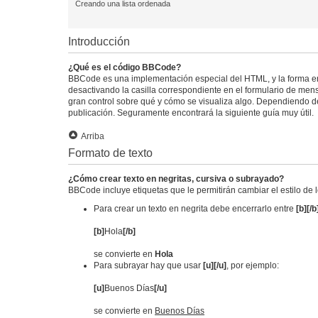
Creando una lista ordenada
Introducción
¿Qué es el código BBCode?
BBCode es una implementación especial del HTML, y la forma e
desactivando la casilla correspondiente en el formulario de mens
gran control sobre qué y cómo se visualiza algo. Dependiendo del
publicación. Seguramente encontrará la siguiente guía muy útil.
Arriba
Formato de texto
¿Cómo crear texto en negritas, cursiva o subrayado?
BBCode incluye etiquetas que le permitirán cambiar el estilo de 
Para crear un texto en negrita debe encerrarlo entre
[b][/b
[b]
Hola
[/b]
se convierte en
Hola
Para subrayar hay que usar
[u][/u]
, por ejemplo:
[u]
Buenos Días
[/u]
se convierte en
Buenos Días