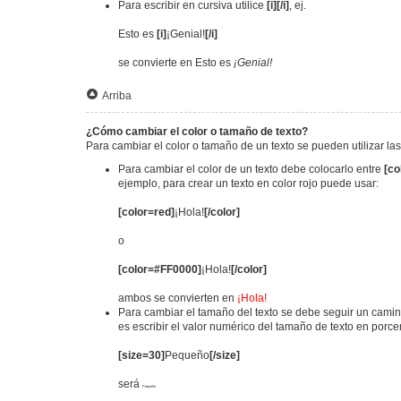
Para escribir en cursiva utilice
[i][/i]
, ej.
Esto es
[i]
¡Genial!
[/i]
se convierte en Esto es
¡Genial!
Arriba
¿Cómo cambiar el color o tamaño de texto?
Para cambiar el color o tamaño de un texto se pueden utilizar la
Para cambiar el color de un texto debe colocarlo entre
[co
ejemplo, para crear un texto en color rojo puede usar:
[color=red]
¡Hola!
[/color]
o
[color=#FF0000]
¡Hola!
[/color]
ambos se convierten en
¡Hola!
Para cambiar el tamaño del texto se debe seguir un camino
es escribir el valor numérico del tamaño de texto en porc
[size=30]
Pequeño
[/size]
será
Pequeño