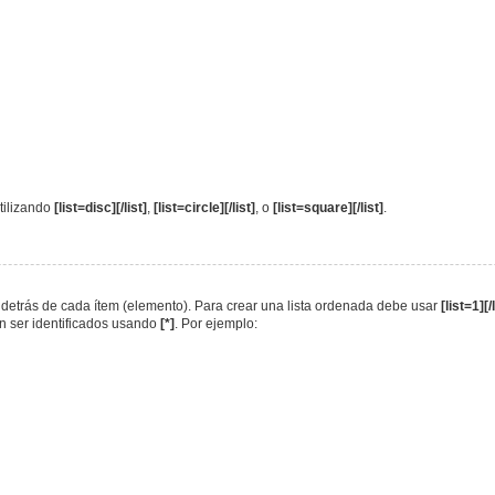
utilizando
[list=disc][/list]
,
[list=circle][/list]
, o
[list=square][/list]
.
va detrás de cada ítem (elemento). Para crear una lista ordenada debe usar
[list=1][/
en ser identificados usando
[*]
. Por ejemplo: