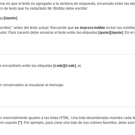
jese en que el texto es agregado a la ventana de respuesta, encerrado entre las et
ozo de texto que ha redactado Mr. Blobby debe escribir:
quí
[/quote]
scribió:" antes del texto actual. Recuerde que
es imprescindible
incluir las comill
utor. Para hacerlo debe encerrar el texto entre las etiquetas
[quote][/quote]
. En e
 encasillarlo entre las etiquetas
[code][/code]
, ej.
 conservados al visualizar el mensaje.
 esencialmente iguales a las listas HTML. Una lista desordenada muestra cada íte
tem usando
[*]
. Por ejemplo, para crear una lista de sus colores favoritos, debe escri