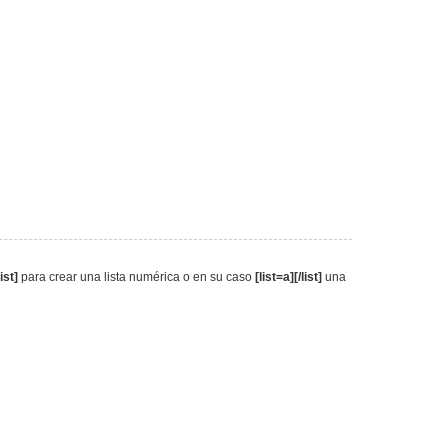
list]
para crear una lista numérica o en su caso
[list=a][/list]
una