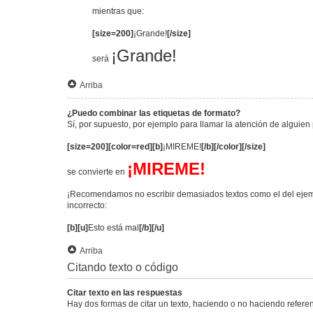
mientras que:
[size=200]
¡Grande!
[/size]
¡Grande!
será
Arriba
¿Puedo combinar las etiquetas de formato?
Sí, por supuesto, por ejemplo para llamar la atención de alguien 
[size=200][color=red][b]
¡MIREME!
[/b][/color][/size]
¡MIREME!
se convierte en
¡Recomendamos no escribir demasiados textos como el del ejemp
incorrecto:
[b][u]
Esto está mal
[/b][/u]
Arriba
Citando texto o código
Citar texto en las respuestas
Hay dos formas de citar un texto, haciendo o no haciendo referen