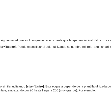
s siguientes etiquetas. Hay que tener en cuenta que la apariencia final del texto 
lor=][/color]
. Puede especificar el color utilizando su nombre (ej. rojo, azul, amari
 similar utilizando
[size=][/size]
. Esta etiqueta depende de la plantilla utilizada p
entaje, empezando por 20 hasta llegar a 200 (muy grande). Por ejemplo: