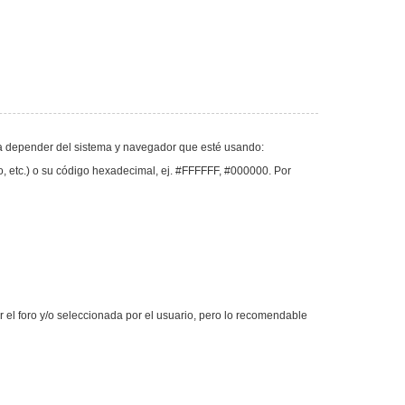
va a depender del sistema y navegador que esté usando:
llo, etc.) o su código hexadecimal, ej. #FFFFFF, #000000. Por
or el foro y/o seleccionada por el usuario, pero lo recomendable