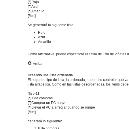
[*]
Rojo
[*]
Azul
[*]
Amarillo
[/list]
Se generará la siguiente lista:
Rojo
Azul
Amarillo
Como alternativa, puede especificar el estilo de lista de viñetas 
Arriba
Creando una lista ordenada
El segundo tipo de lista, la ordenada, le permite controlar qué 
lista alfabética. Como en las listas desordenadas, los ítems deb
[list=1]
[*]
Ir de compras
[*]
Comprar un PC nuevo
[*]
Llevar el PC a arreglar cuando se rompe
[/list]
generará lo siguiente:
Ir de compras