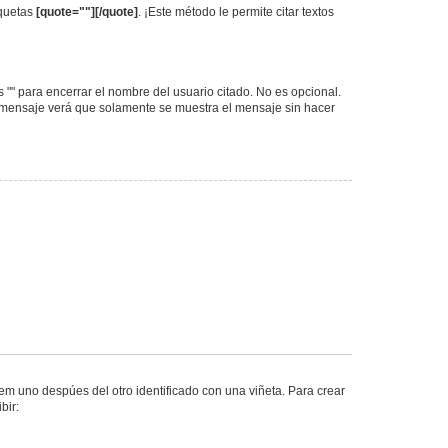
iquetas
[quote=""][/quote]
. ¡Este método le permite citar textos
as "" para encerrar el nombre del usuario citado. No es opcional.
l mensaje verá que solamente se muestra el mensaje sin hacer
m uno despúes del otro identificado con una viñeta. Para crear
bir: