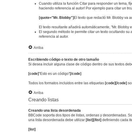
Cuando utiliza la función Citar para responder un tema, fí
haciendo referencia al autor! Por ejemplo para citar un tr
[quote="Mr. Blobby"]
El texto que redactó Mr. Blobby va a
El texto resultante añadirá automáticamente, "Mr. Blobby e
El segundo método le permite citar un texto ocultando su a
referencia al autor.
Arriba
Escribiendo código o texto de otro tamaño
Si desea incluir alguna clase de código dentro de sus textos debe
[code]
"Esto es un código"
[/code]
Todos los formatos incluidos entre las etiquetas
[code][/code]
son
Arriba
Creando listas
Creando una lista desordenada
BBCode soporta dos tipos de listas, ordenas y desordenadas. Son
una lista desordenada debe utilizar
[list][/list]
definiendo cada i
[list]