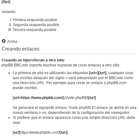
[/list]
creando
Primera respuesta posible
Segunda respuesta posible
Tercera respuesta posible
Arriba
Creando enlaces
Creando un hipervínculo a otro sitio
phpBB BBCode soporta muchas maneras de crear enlaces a otro sitio.
La primera de ella es utilizando las etiquetas
[url=][/url]
, cualquier cosa
que escriba después del signo = será interpretado por el BBCode como
una dirección URL. Por ejemplo para crear un enlace a phpBB.com
puede escribir:
[url=https://www.phpbb.com/]
¡Visite phpBB!
[/url]
Se generará el siguiente enlace,
Visite phpBB!
El enlace se abrirá en una
nueva ventana o no, dependiendo de la configuración del navegador.
Si prefiere que el enlace aparezca como una simple dirección URL debe
usar:
[url]
https://www.phpbb.com/
[/url]