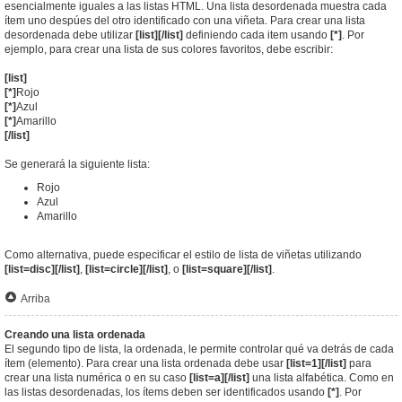
esencialmente iguales a las listas HTML. Una lista desordenada muestra cada
ítem uno despúes del otro identificado con una viñeta. Para crear una lista
desordenada debe utilizar
[list][/list]
definiendo cada item usando
[*]
. Por
ejemplo, para crear una lista de sus colores favoritos, debe escribir:
[list]
[*]
Rojo
[*]
Azul
[*]
Amarillo
[/list]
Se generará la siguiente lista:
Rojo
Azul
Amarillo
Como alternativa, puede especificar el estilo de lista de viñetas utilizando
[list=disc][/list]
,
[list=circle][/list]
, o
[list=square][/list]
.
Arriba
Creando una lista ordenada
El segundo tipo de lista, la ordenada, le permite controlar qué va detrás de cada
ítem (elemento). Para crear una lista ordenada debe usar
[list=1][/list]
para
crear una lista numérica o en su caso
[list=a][/list]
una lista alfabética. Como en
las listas desordenadas, los ítems deben ser identificados usando
[*]
. Por