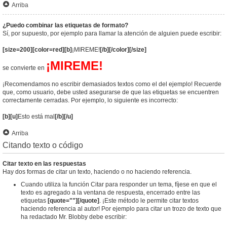
Arriba
¿Puedo combinar las etiquetas de formato?
Sí, por supuesto, por ejemplo para llamar la atención de alguien puede escribir:
[size=200][color=red][b]
¡MIREME!
[/b][/color][/size]
¡MIREME!
se convierte en
¡Recomendamos no escribir demasiados textos como el del ejemplo! Recuerde
que, como usuario, debe usted asegurarse de que las etiquetas se encuentren
correctamente cerradas. Por ejemplo, lo siguiente es incorrecto:
[b][u]
Esto está mal
[/b][/u]
Arriba
Citando texto o código
Citar texto en las respuestas
Hay dos formas de citar un texto, haciendo o no haciendo referencia.
Cuando utiliza la función Citar para responder un tema, fíjese en que el
texto es agregado a la ventana de respuesta, encerrado entre las
etiquetas
[quote=""][/quote]
. ¡Este método le permite citar textos
haciendo referencia al autor! Por ejemplo para citar un trozo de texto que
ha redactado Mr. Blobby debe escribir: