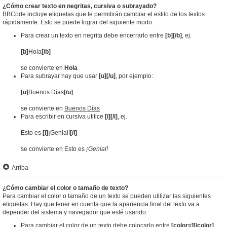
¿Cómo crear texto en negritas, cursiva o subrayado?
BBCode incluye etiquetas que le permitirán cambiar el estilo de los textos
rápidamente. Esto se puede lograr del siguiente modo:
Para crear un texto en negrita debe encerrarlo entre
[b][/b]
, ej.
[b]
Hola
[/b]
se convierte en
Hola
Para subrayar hay que usar
[u][/u]
, por ejemplo:
[u]
Buenos Días
[/u]
se convierte en
Buenos Días
Para escribir en cursiva utilice
[i][/i]
, ej.
Esto es
[i]
¡Genial!
[/i]
se convierte en Esto es
¡Genial!
Arriba
¿Cómo cambiar el color o tamaño de texto?
Para cambiar el color o tamaño de un texto se pueden utilizar las siguientes
etiquetas. Hay que tener en cuenta que la apariencia final del texto va a
depender del sistema y navegador que esté usando:
Para cambiar el color de un texto debe colocarlo entre
[color=][/color]
.