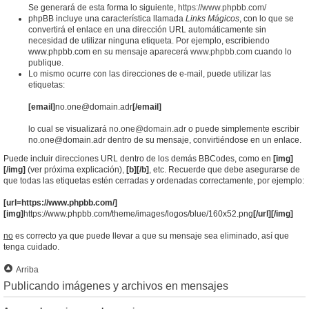
Se generará de esta forma lo siguiente,
https://www.phpbb.com/
phpBB incluye una característica llamada
Links Mágicos
, con lo que se
convertirá el enlace en una dirección URL automáticamente sin
necesidad de utilizar ninguna etiqueta. Por ejemplo, escribiendo
www.phpbb.com en su mensaje aparecerá
www.phpbb.com
cuando lo
publique.
Lo mismo ocurre con las direcciones de e-mail, puede utilizar las
etiquetas:
[email]
no.one@domain.adr
[/email]
lo cual se visualizará
no.one@domain.adr
o puede simplemente escribir
no.one@domain.adr dentro de su mensaje, convirtiéndose en un enlace.
Puede incluir direcciones URL dentro de los demás BBCodes, como en
[img]
[/img]
(ver próxima explicación),
[b][/b]
, etc. Recuerde que debe asegurarse de
que todas las etiquetas estén cerradas y ordenadas correctamente, por ejemplo:
[url=https://www.phpbb.com/]
[img]
https://www.phpbb.com/theme/images/logos/blue/160x52.png
[/url][/img]
no
es correcto ya que puede llevar a que su mensaje sea eliminado, así que
tenga cuidado.
Arriba
Publicando imágenes y archivos en mensajes