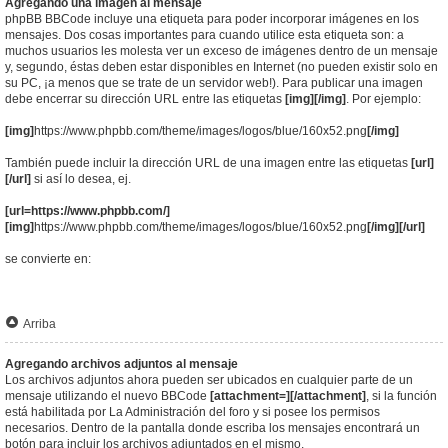
Agregando una imagen al mensaje
phpBB BBCode incluye una etiqueta para poder incorporar imágenes en los
mensajes. Dos cosas importantes para cuando utilice esta etiqueta son: a
muchos usuarios les molesta ver un exceso de imágenes dentro de un mensaje
y, segundo, éstas deben estar disponibles en Internet (no pueden existir solo en
su PC, ¡a menos que se trate de un servidor web!). Para publicar una imagen
debe encerrar su dirección URL entre las etiquetas
[img][/img]
. Por ejemplo:
[img]
https://www.phpbb.com/theme/images/logos/blue/160x52.png
[/img]
También puede incluir la dirección URL de una imagen entre las etiquetas
[url]
[/url]
si así lo desea, ej.
[url=https://www.phpbb.com/]
[img]
https://www.phpbb.com/theme/images/logos/blue/160x52.png
[/img][/url]
se convierte en:
Arriba
Agregando archivos adjuntos al mensaje
Los archivos adjuntos ahora pueden ser ubicados en cualquier parte de un
mensaje utilizando el nuevo BBCode
[attachment=][/attachment]
, si la función
está habilitada por La Administración del foro y si posee los permisos
necesarios. Dentro de la pantalla donde escriba los mensajes encontrará un
botón para incluir los archivos adjuntados en el mismo.