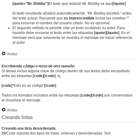
[quote="Mr. Blobby"]
El texto que redactó Mr. Blobby va aquí
[/quote]
El texto resultante añadirá automáticamente, "Mr. Blobby escribió:" antes
del texto actual. Recuerde que
es imprescindible
incluir las comillas ""
para encerrar el nombre del usuario citado. No es opcional.
El segundo método le permite citar un texto ocultando su autor. Para
hacerlo debe encerrar el texto entre las etiquetas
[quote][/quote]
. En el
mensaje verá que solamente se muestra el mensaje sin hacer referencia
al autor.
Arriba
Escribiendo código o texto de otro tamaño
Si desea incluir alguna clase de código dentro de sus textos debe encasillarlo
entre las etiquetas
[code][/code]
, ej.
[code]
"Esto es un código"
[/code]
Todos los formatos incluidos entre las etiquetas
[code][/code]
son conservados
al visualizar el mensaje.
Arriba
Creando listas
Creando una lista desordenada
BBCode soporta dos tipos de listas, ordenas y desordenadas. Son