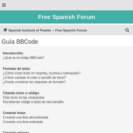
Free Spanish Forum
B
Spanish Institute of Puebla
Free Spanish Forum
u
Guía BBCode
s
c
Introducción
¿Qué es el código BBCode?
a
r
Formato de texto
¿Cómo crear texto en negritas, cursiva o subrayado?
¿Cómo cambiar el color o tamaño de texto?
¿Puedo combinar las etiquetas de formato?
Citando texto o código
Citar texto en las respuestas
Escribiendo código o texto de otro tamaño
Creando listas
Creando una lista desordenada
Creando una lista ordenada
Creando enlaces