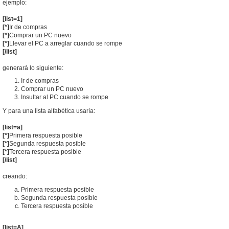
ejemplo:
[list=1]
[*]
Ir de compras
[*]
Comprar un PC nuevo
[*]
Llevar el PC a arreglar cuando se rompe
[/list]
generará lo siguiente:
Ir de compras
Comprar un PC nuevo
Insultar al PC cuando se rompe
Y para una lista alfabética usaría:
[list=a]
[*]
Primera respuesta posible
[*]
Segunda respuesta posible
[*]
Tercera respuesta posible
[/list]
creando:
Primera respuesta posible
Segunda respuesta posible
Tercera respuesta posible
[list=A]