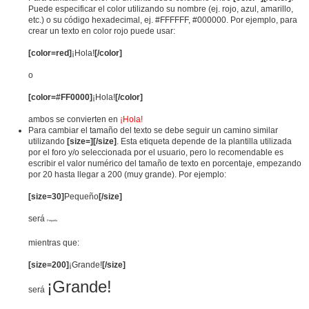
Puede especificar el color utilizando su nombre (ej. rojo, azul, amarillo,
etc.) o su código hexadecimal, ej. #FFFFFF, #000000. Por ejemplo, para
crear un texto en color rojo puede usar:
[color=red]
¡Hola!
[/color]
o
[color=#FF0000]
¡Hola!
[/color]
ambos se convierten en
¡Hola!
Para cambiar el tamaño del texto se debe seguir un camino similar
utilizando
[size=][/size]
. Esta etiqueta depende de la plantilla utilizada
por el foro y/o seleccionada por el usuario, pero lo recomendable es
escribir el valor numérico del tamaño de texto en porcentaje, empezando
por 20 hasta llegar a 200 (muy grande). Por ejemplo:
[size=30]
Pequeño
[/size]
será
Pequeño
mientras que:
[size=200]
¡Grande!
[/size]
¡Grande!
será