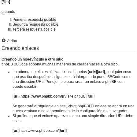
[/list]
creando
Primera respuesta posible
Segunda respuesta posible
Tercera respuesta posible
Arriba
Creando enlaces
Creando un hipervínculo a otro sitio
phpBB BBCode soporta muchas maneras de crear enlaces a otro sitio.
La primera de ella es utilizando las etiquetas
[url=][/url]
, cualquier cosa
que escriba después del signo = será interpretado por el BBCode como
una dirección URL. Por ejemplo para crear un enlace a phpBB.com
puede escribir:
[url=https://www.phpbb.com/]
¡Visite phpBB!
[/url]
Se generará el siguiente enlace,
Visite phpBB!
El enlace se abrirá en una
nueva ventana o no, dependiendo de la configuración del navegador.
Si prefiere que el enlace aparezca como una simple dirección URL debe
usar:
[url]
https://www.phpbb.com/
[/url]