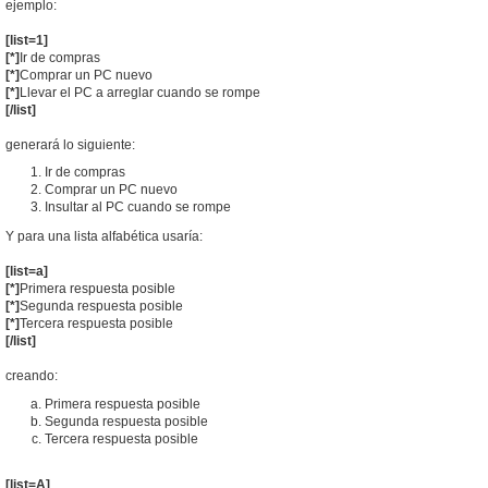
ejemplo:
[list=1]
[*]
Ir de compras
[*]
Comprar un PC nuevo
[*]
Llevar el PC a arreglar cuando se rompe
[/list]
generará lo siguiente:
Ir de compras
Comprar un PC nuevo
Insultar al PC cuando se rompe
Y para una lista alfabética usaría:
[list=a]
[*]
Primera respuesta posible
[*]
Segunda respuesta posible
[*]
Tercera respuesta posible
[/list]
creando:
Primera respuesta posible
Segunda respuesta posible
Tercera respuesta posible
[list=A]