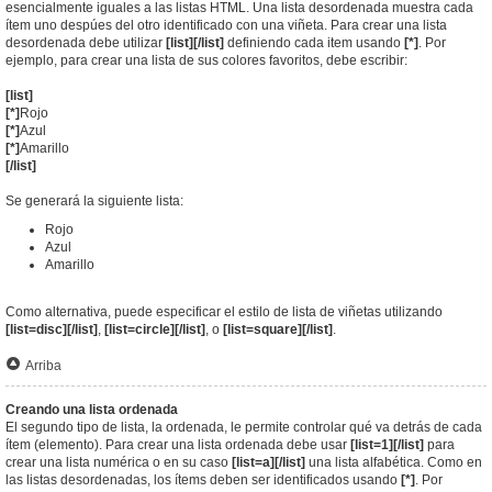
esencialmente iguales a las listas HTML. Una lista desordenada muestra cada
ítem uno despúes del otro identificado con una viñeta. Para crear una lista
desordenada debe utilizar
[list][/list]
definiendo cada item usando
[*]
. Por
ejemplo, para crear una lista de sus colores favoritos, debe escribir:
[list]
[*]
Rojo
[*]
Azul
[*]
Amarillo
[/list]
Se generará la siguiente lista:
Rojo
Azul
Amarillo
Como alternativa, puede especificar el estilo de lista de viñetas utilizando
[list=disc][/list]
,
[list=circle][/list]
, o
[list=square][/list]
.
Arriba
Creando una lista ordenada
El segundo tipo de lista, la ordenada, le permite controlar qué va detrás de cada
ítem (elemento). Para crear una lista ordenada debe usar
[list=1][/list]
para
crear una lista numérica o en su caso
[list=a][/list]
una lista alfabética. Como en
las listas desordenadas, los ítems deben ser identificados usando
[*]
. Por