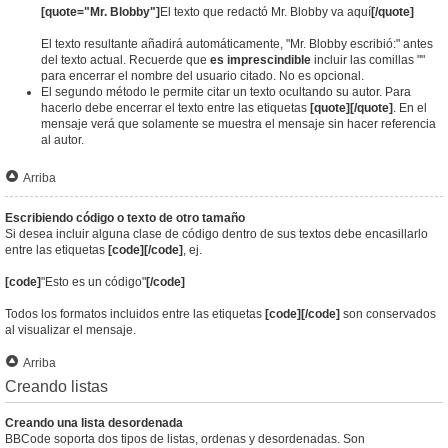
[quote="Mr. Blobby"]
El texto que redactó Mr. Blobby va aquí
[/quote]
El texto resultante añadirá automáticamente, "Mr. Blobby escribió:" antes
del texto actual. Recuerde que
es imprescindible
incluir las comillas ""
para encerrar el nombre del usuario citado. No es opcional.
El segundo método le permite citar un texto ocultando su autor. Para
hacerlo debe encerrar el texto entre las etiquetas
[quote][/quote]
. En el
mensaje verá que solamente se muestra el mensaje sin hacer referencia
al autor.
Arriba
Escribiendo código o texto de otro tamaño
Si desea incluir alguna clase de código dentro de sus textos debe encasillarlo
entre las etiquetas
[code][/code]
, ej.
[code]
"Esto es un código"
[/code]
Todos los formatos incluidos entre las etiquetas
[code][/code]
son conservados
al visualizar el mensaje.
Arriba
Creando listas
Creando una lista desordenada
BBCode soporta dos tipos de listas, ordenas y desordenadas. Son