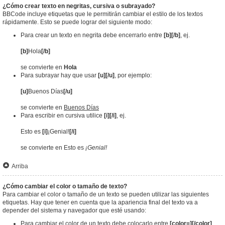
¿Cómo crear texto en negritas, cursiva o subrayado?
BBCode incluye etiquetas que le permitirán cambiar el estilo de los textos
rápidamente. Esto se puede lograr del siguiente modo:
Para crear un texto en negrita debe encerrarlo entre
[b][/b]
, ej.
[b]
Hola
[/b]
se convierte en
Hola
Para subrayar hay que usar
[u][/u]
, por ejemplo:
[u]
Buenos Días
[/u]
se convierte en
Buenos Días
Para escribir en cursiva utilice
[i][/i]
, ej.
Esto es
[i]
¡Genial!
[/i]
se convierte en Esto es
¡Genial!
Arriba
¿Cómo cambiar el color o tamaño de texto?
Para cambiar el color o tamaño de un texto se pueden utilizar las siguientes
etiquetas. Hay que tener en cuenta que la apariencia final del texto va a
depender del sistema y navegador que esté usando:
Para cambiar el color de un texto debe colocarlo entre
[color=][/color]
.