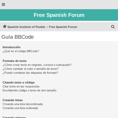
Free Spanish Forum
B
Spanish Institute of Puebla
Free Spanish Forum
u
Guía BBCode
s
c
Introducción
¿Qué es el código BBCode?
a
r
Formato de texto
¿Cómo crear texto en negritas, cursiva o subrayado?
¿Cómo cambiar el color o tamaño de texto?
¿Puedo combinar las etiquetas de formato?
Citando texto o código
Citar texto en las respuestas
Escribiendo código o texto de otro tamaño
Creando listas
Creando una lista desordenada
Creando una lista ordenada
Creando enlaces