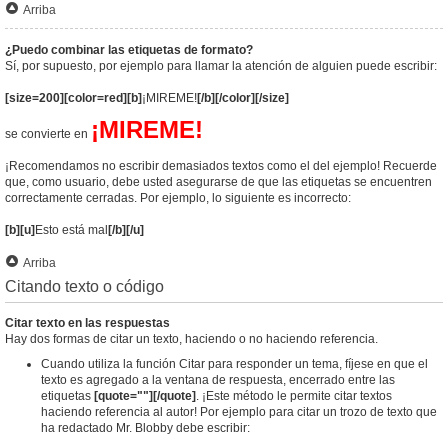
Arriba
¿Puedo combinar las etiquetas de formato?
Sí, por supuesto, por ejemplo para llamar la atención de alguien puede escribir:
[size=200][color=red][b]
¡MIREME!
[/b][/color][/size]
¡MIREME!
se convierte en
¡Recomendamos no escribir demasiados textos como el del ejemplo! Recuerde
que, como usuario, debe usted asegurarse de que las etiquetas se encuentren
correctamente cerradas. Por ejemplo, lo siguiente es incorrecto:
[b][u]
Esto está mal
[/b][/u]
Arriba
Citando texto o código
Citar texto en las respuestas
Hay dos formas de citar un texto, haciendo o no haciendo referencia.
Cuando utiliza la función Citar para responder un tema, fíjese en que el
texto es agregado a la ventana de respuesta, encerrado entre las
etiquetas
[quote=""][/quote]
. ¡Este método le permite citar textos
haciendo referencia al autor! Por ejemplo para citar un trozo de texto que
ha redactado Mr. Blobby debe escribir: