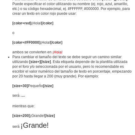
Puede especificar el color utilizando su nombre (ej. rojo, azul, amarillo,
etc.) o su código hexadecimal, ej. #FFFFFF, #000000. Por ejemplo, para
crear un texto en color rojo puede usar:
[color=red]
¡Hola!
[/color]
o
[color=#FF0000]
¡Hola!
[/color]
ambos se convierten en
¡Hola!
Para cambiar el tamaño del texto se debe seguir un camino similar
utilizando
[size=][/size]
. Esta etiqueta depende de la plantilla utilizada
por el foro y/o seleccionada por el usuario, pero lo recomendable es
escribir el valor numérico del tamaño de texto en porcentaje, empezando
por 20 hasta llegar a 200 (muy grande). Por ejemplo:
[size=30]
Pequeño
[/size]
será
Pequeño
mientras que:
[size=200]
¡Grande!
[/size]
¡Grande!
será