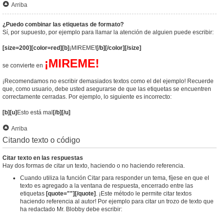
Arriba
¿Puedo combinar las etiquetas de formato?
Sí, por supuesto, por ejemplo para llamar la atención de alguien puede escribir:
[size=200][color=red][b]
¡MIREME!
[/b][/color][/size]
¡MIREME!
se convierte en
¡Recomendamos no escribir demasiados textos como el del ejemplo! Recuerde
que, como usuario, debe usted asegurarse de que las etiquetas se encuentren
correctamente cerradas. Por ejemplo, lo siguiente es incorrecto:
[b][u]
Esto está mal
[/b][/u]
Arriba
Citando texto o código
Citar texto en las respuestas
Hay dos formas de citar un texto, haciendo o no haciendo referencia.
Cuando utiliza la función Citar para responder un tema, fíjese en que el
texto es agregado a la ventana de respuesta, encerrado entre las
etiquetas
[quote=""][/quote]
. ¡Este método le permite citar textos
haciendo referencia al autor! Por ejemplo para citar un trozo de texto que
ha redactado Mr. Blobby debe escribir: