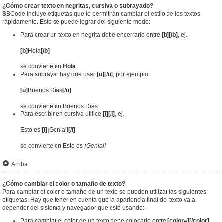
¿Cómo crear texto en negritas, cursiva o subrayado?
BBCode incluye etiquetas que le permitirán cambiar el estilo de los textos
rápidamente. Esto se puede lograr del siguiente modo:
Para crear un texto en negrita debe encerrarlo entre
[b][/b]
, ej.
[b]
Hola
[/b]
se convierte en
Hola
Para subrayar hay que usar
[u][/u]
, por ejemplo:
[u]
Buenos Días
[/u]
se convierte en
Buenos Días
Para escribir en cursiva utilice
[i][/i]
, ej.
Esto es
[i]
¡Genial!
[/i]
se convierte en Esto es
¡Genial!
Arriba
¿Cómo cambiar el color o tamaño de texto?
Para cambiar el color o tamaño de un texto se pueden utilizar las siguientes
etiquetas. Hay que tener en cuenta que la apariencia final del texto va a
depender del sistema y navegador que esté usando:
Para cambiar el color de un texto debe colocarlo entre
[color=][/color]
.