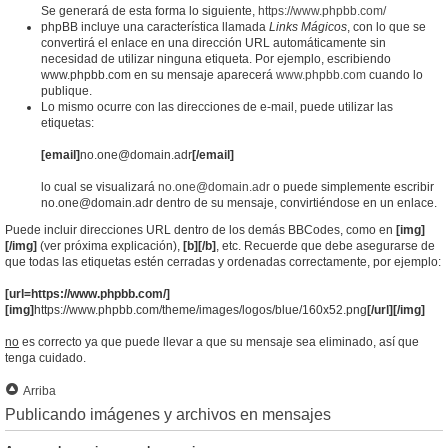
Se generará de esta forma lo siguiente,
https://www.phpbb.com/
phpBB incluye una característica llamada
Links Mágicos
, con lo que se
convertirá el enlace en una dirección URL automáticamente sin
necesidad de utilizar ninguna etiqueta. Por ejemplo, escribiendo
www.phpbb.com en su mensaje aparecerá
www.phpbb.com
cuando lo
publique.
Lo mismo ocurre con las direcciones de e-mail, puede utilizar las
etiquetas:
[email]
no.one@domain.adr
[/email]
lo cual se visualizará
no.one@domain.adr
o puede simplemente escribir
no.one@domain.adr dentro de su mensaje, convirtiéndose en un enlace.
Puede incluir direcciones URL dentro de los demás BBCodes, como en
[img]
[/img]
(ver próxima explicación),
[b][/b]
, etc. Recuerde que debe asegurarse de
que todas las etiquetas estén cerradas y ordenadas correctamente, por ejemplo:
[url=https://www.phpbb.com/]
[img]
https://www.phpbb.com/theme/images/logos/blue/160x52.png
[/url][/img]
no
es correcto ya que puede llevar a que su mensaje sea eliminado, así que
tenga cuidado.
Arriba
Publicando imágenes y archivos en mensajes