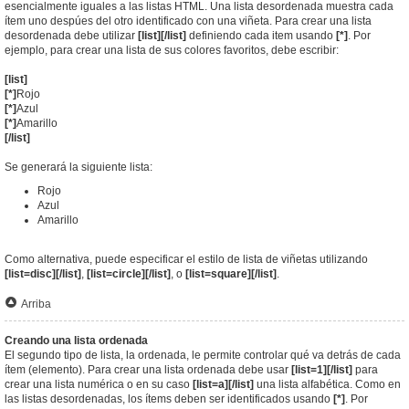
esencialmente iguales a las listas HTML. Una lista desordenada muestra cada
ítem uno despúes del otro identificado con una viñeta. Para crear una lista
desordenada debe utilizar
[list][/list]
definiendo cada item usando
[*]
. Por
ejemplo, para crear una lista de sus colores favoritos, debe escribir:
[list]
[*]
Rojo
[*]
Azul
[*]
Amarillo
[/list]
Se generará la siguiente lista:
Rojo
Azul
Amarillo
Como alternativa, puede especificar el estilo de lista de viñetas utilizando
[list=disc][/list]
,
[list=circle][/list]
, o
[list=square][/list]
.
Arriba
Creando una lista ordenada
El segundo tipo de lista, la ordenada, le permite controlar qué va detrás de cada
ítem (elemento). Para crear una lista ordenada debe usar
[list=1][/list]
para
crear una lista numérica o en su caso
[list=a][/list]
una lista alfabética. Como en
las listas desordenadas, los ítems deben ser identificados usando
[*]
. Por