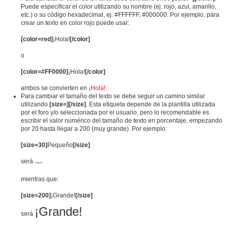
Puede especificar el color utilizando su nombre (ej. rojo, azul, amarillo,
etc.) o su código hexadecimal, ej. #FFFFFF, #000000. Por ejemplo, para
crear un texto en color rojo puede usar:
[color=red]
¡Hola!
[/color]
o
[color=#FF0000]
¡Hola!
[/color]
ambos se convierten en
¡Hola!
Para cambiar el tamaño del texto se debe seguir un camino similar
utilizando
[size=][/size]
. Esta etiqueta depende de la plantilla utilizada
por el foro y/o seleccionada por el usuario, pero lo recomendable es
escribir el valor numérico del tamaño de texto en porcentaje, empezando
por 20 hasta llegar a 200 (muy grande). Por ejemplo:
[size=30]
Pequeño
[/size]
será
Pequeño
mientras que:
[size=200]
¡Grande!
[/size]
¡Grande!
será