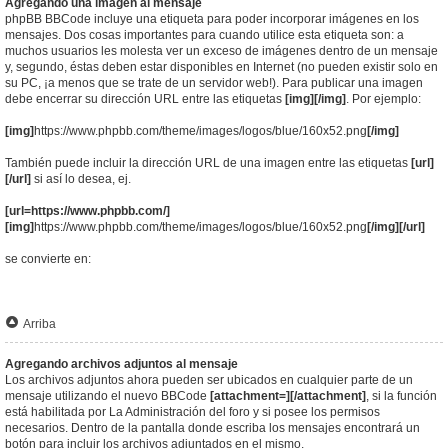
Agregando una imagen al mensaje
phpBB BBCode incluye una etiqueta para poder incorporar imágenes en los
mensajes. Dos cosas importantes para cuando utilice esta etiqueta son: a
muchos usuarios les molesta ver un exceso de imágenes dentro de un mensaje
y, segundo, éstas deben estar disponibles en Internet (no pueden existir solo en
su PC, ¡a menos que se trate de un servidor web!). Para publicar una imagen
debe encerrar su dirección URL entre las etiquetas
[img][/img]
. Por ejemplo:
[img]
https://www.phpbb.com/theme/images/logos/blue/160x52.png
[/img]
También puede incluir la dirección URL de una imagen entre las etiquetas
[url]
[/url]
si así lo desea, ej.
[url=https://www.phpbb.com/]
[img]
https://www.phpbb.com/theme/images/logos/blue/160x52.png
[/img][/url]
se convierte en:
Arriba
Agregando archivos adjuntos al mensaje
Los archivos adjuntos ahora pueden ser ubicados en cualquier parte de un
mensaje utilizando el nuevo BBCode
[attachment=][/attachment]
, si la función
está habilitada por La Administración del foro y si posee los permisos
necesarios. Dentro de la pantalla donde escriba los mensajes encontrará un
botón para incluir los archivos adjuntados en el mismo.