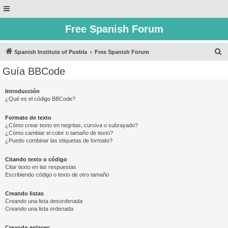
Free Spanish Forum
B
Spanish Institute of Puebla
Free Spanish Forum
u
Guía BBCode
s
c
Introducción
¿Qué es el código BBCode?
a
r
Formato de texto
¿Cómo crear texto en negritas, cursiva o subrayado?
¿Cómo cambiar el color o tamaño de texto?
¿Puedo combinar las etiquetas de formato?
Citando texto o código
Citar texto en las respuestas
Escribiendo código o texto de otro tamaño
Creando listas
Creando una lista desordenada
Creando una lista ordenada
Creando enlaces