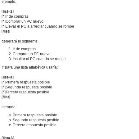
ejemplo:
[list=1]
[*]
Ir de compras
[*]
Comprar un PC nuevo
[*]
Llevar el PC a arreglar cuando se rompe
[/list]
generará lo siguiente:
Ir de compras
Comprar un PC nuevo
Insultar al PC cuando se rompe
Y para una lista alfabética usaría:
[list=a]
[*]
Primera respuesta posible
[*]
Segunda respuesta posible
[*]
Tercera respuesta posible
[/list]
creando:
Primera respuesta posible
Segunda respuesta posible
Tercera respuesta posible
[list=A]