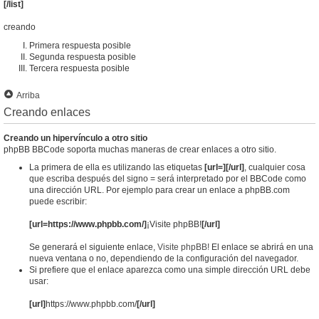
[/list]
creando
Primera respuesta posible
Segunda respuesta posible
Tercera respuesta posible
Arriba
Creando enlaces
Creando un hipervínculo a otro sitio
phpBB BBCode soporta muchas maneras de crear enlaces a otro sitio.
La primera de ella es utilizando las etiquetas
[url=][/url]
, cualquier cosa
que escriba después del signo = será interpretado por el BBCode como
una dirección URL. Por ejemplo para crear un enlace a phpBB.com
puede escribir:
[url=https://www.phpbb.com/]
¡Visite phpBB!
[/url]
Se generará el siguiente enlace,
Visite phpBB!
El enlace se abrirá en una
nueva ventana o no, dependiendo de la configuración del navegador.
Si prefiere que el enlace aparezca como una simple dirección URL debe
usar:
[url]
https://www.phpbb.com/
[/url]