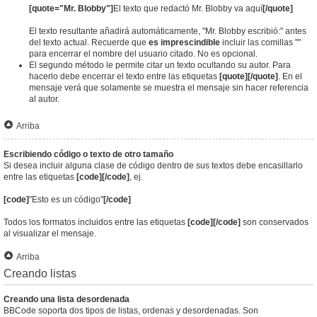
[quote="Mr. Blobby"]
El texto que redactó Mr. Blobby va aquí
[/quote]
El texto resultante añadirá automáticamente, "Mr. Blobby escribió:" antes
del texto actual. Recuerde que
es imprescindible
incluir las comillas ""
para encerrar el nombre del usuario citado. No es opcional.
El segundo método le permite citar un texto ocultando su autor. Para
hacerlo debe encerrar el texto entre las etiquetas
[quote][/quote]
. En el
mensaje verá que solamente se muestra el mensaje sin hacer referencia
al autor.
Arriba
Escribiendo código o texto de otro tamaño
Si desea incluir alguna clase de código dentro de sus textos debe encasillarlo
entre las etiquetas
[code][/code]
, ej.
[code]
"Esto es un código"
[/code]
Todos los formatos incluidos entre las etiquetas
[code][/code]
son conservados
al visualizar el mensaje.
Arriba
Creando listas
Creando una lista desordenada
BBCode soporta dos tipos de listas, ordenas y desordenadas. Son