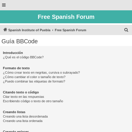
Free Spanish Forum
B
Spanish Institute of Puebla
Free Spanish Forum
u
Guía BBCode
s
c
Introducción
¿Qué es el código BBCode?
a
r
Formato de texto
¿Cómo crear texto en negritas, cursiva o subrayado?
¿Cómo cambiar el color o tamaño de texto?
¿Puedo combinar las etiquetas de formato?
Citando texto o código
Citar texto en las respuestas
Escribiendo código o texto de otro tamaño
Creando listas
Creando una lista desordenada
Creando una lista ordenada
Creando enlaces