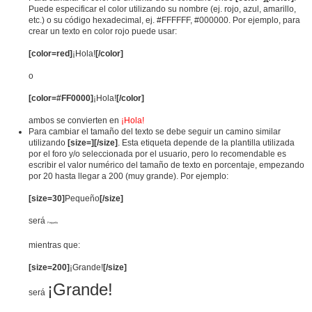
Puede especificar el color utilizando su nombre (ej. rojo, azul, amarillo,
etc.) o su código hexadecimal, ej. #FFFFFF, #000000. Por ejemplo, para
crear un texto en color rojo puede usar:
[color=red]
¡Hola!
[/color]
o
[color=#FF0000]
¡Hola!
[/color]
ambos se convierten en
¡Hola!
Para cambiar el tamaño del texto se debe seguir un camino similar
utilizando
[size=][/size]
. Esta etiqueta depende de la plantilla utilizada
por el foro y/o seleccionada por el usuario, pero lo recomendable es
escribir el valor numérico del tamaño de texto en porcentaje, empezando
por 20 hasta llegar a 200 (muy grande). Por ejemplo:
[size=30]
Pequeño
[/size]
será
Pequeño
mientras que:
[size=200]
¡Grande!
[/size]
¡Grande!
será