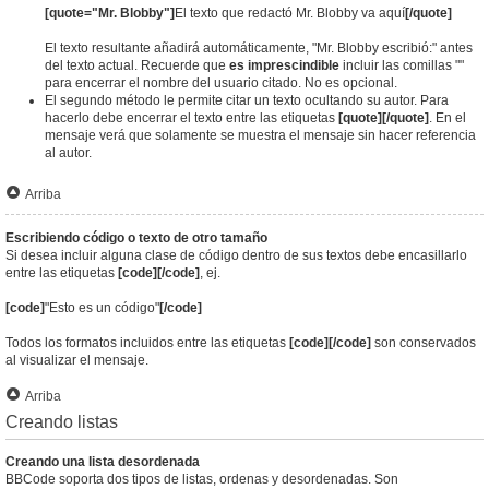
[quote="Mr. Blobby"]
El texto que redactó Mr. Blobby va aquí
[/quote]
El texto resultante añadirá automáticamente, "Mr. Blobby escribió:" antes
del texto actual. Recuerde que
es imprescindible
incluir las comillas ""
para encerrar el nombre del usuario citado. No es opcional.
El segundo método le permite citar un texto ocultando su autor. Para
hacerlo debe encerrar el texto entre las etiquetas
[quote][/quote]
. En el
mensaje verá que solamente se muestra el mensaje sin hacer referencia
al autor.
Arriba
Escribiendo código o texto de otro tamaño
Si desea incluir alguna clase de código dentro de sus textos debe encasillarlo
entre las etiquetas
[code][/code]
, ej.
[code]
"Esto es un código"
[/code]
Todos los formatos incluidos entre las etiquetas
[code][/code]
son conservados
al visualizar el mensaje.
Arriba
Creando listas
Creando una lista desordenada
BBCode soporta dos tipos de listas, ordenas y desordenadas. Son