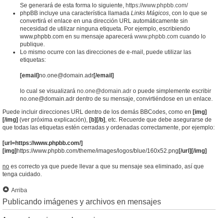
Se generará de esta forma lo siguiente,
https://www.phpbb.com/
phpBB incluye una característica llamada
Links Mágicos
, con lo que se
convertirá el enlace en una dirección URL automáticamente sin
necesidad de utilizar ninguna etiqueta. Por ejemplo, escribiendo
www.phpbb.com en su mensaje aparecerá
www.phpbb.com
cuando lo
publique.
Lo mismo ocurre con las direcciones de e-mail, puede utilizar las
etiquetas:
[email]
no.one@domain.adr
[/email]
lo cual se visualizará
no.one@domain.adr
o puede simplemente escribir
no.one@domain.adr dentro de su mensaje, convirtiéndose en un enlace.
Puede incluir direcciones URL dentro de los demás BBCodes, como en
[img]
[/img]
(ver próxima explicación),
[b][/b]
, etc. Recuerde que debe asegurarse de
que todas las etiquetas estén cerradas y ordenadas correctamente, por ejemplo:
[url=https://www.phpbb.com/]
[img]
https://www.phpbb.com/theme/images/logos/blue/160x52.png
[/url][/img]
no
es correcto ya que puede llevar a que su mensaje sea eliminado, así que
tenga cuidado.
Arriba
Publicando imágenes y archivos en mensajes