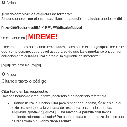
Arriba
¿Puedo combinar las etiquetas de formato?
Sí, por supuesto, por ejemplo para llamar la atención de alguien puede escribir:
[size=200][color=red][b]
¡MIREME!
[/b][/color][/size]
¡MIREME!
se convierte en
¡Recomendamos no escribir demasiados textos como el del ejemplo! Recuerde
que, como usuario, debe usted asegurarse de que las etiquetas se encuentren
correctamente cerradas. Por ejemplo, lo siguiente es incorrecto:
[b][u]
Esto está mal
[/b][/u]
Arriba
Citando texto o código
Citar texto en las respuestas
Hay dos formas de citar un texto, haciendo o no haciendo referencia.
Cuando utiliza la función Citar para responder un tema, fíjese en que el
texto es agregado a la ventana de respuesta, encerrado entre las
etiquetas
[quote=""][/quote]
. ¡Este método le permite citar textos
haciendo referencia al autor! Por ejemplo para citar un trozo de texto que
ha redactado Mr. Blobby debe escribir: