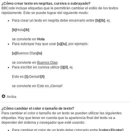
¿Cómo crear texto en negritas, cursiva o subrayado?
BBCode incluye etiquetas que le permitirán cambiar el estilo de los textos
rápidamente. Esto se puede lograr del siguiente modo:
Para crear un texto en negrita debe encerrarlo entre
[b][/b]
, ej.
[b]
Hola
[/b]
se convierte en
Hola
Para subrayar hay que usar
[u][/u]
, por ejemplo:
[u]
Buenos Días
[/u]
se convierte en
Buenos Días
Para escribir en cursiva utilice
[i][/i]
, ej.
Esto es
[i]
¡Genial!
[/i]
se convierte en Esto es
¡Genial!
Arriba
¿Cómo cambiar el color o tamaño de texto?
Para cambiar el color o tamaño de un texto se pueden utilizar las siguientes
etiquetas. Hay que tener en cuenta que la apariencia final del texto va a
depender del sistema y navegador que esté usando:
Para cambiar el color de un texto debe colocarlo entre
[color=][/color]
.