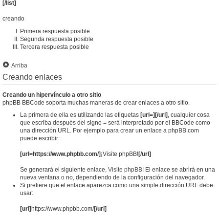
[/list]
creando
Primera respuesta posible
Segunda respuesta posible
Tercera respuesta posible
Arriba
Creando enlaces
Creando un hipervínculo a otro sitio
phpBB BBCode soporta muchas maneras de crear enlaces a otro sitio.
La primera de ella es utilizando las etiquetas
[url=][/url]
, cualquier cosa
que escriba después del signo = será interpretado por el BBCode como
una dirección URL. Por ejemplo para crear un enlace a phpBB.com
puede escribir:
[url=https://www.phpbb.com/]
¡Visite phpBB!
[/url]
Se generará el siguiente enlace,
Visite phpBB!
El enlace se abrirá en una
nueva ventana o no, dependiendo de la configuración del navegador.
Si prefiere que el enlace aparezca como una simple dirección URL debe
usar:
[url]
https://www.phpbb.com/
[/url]