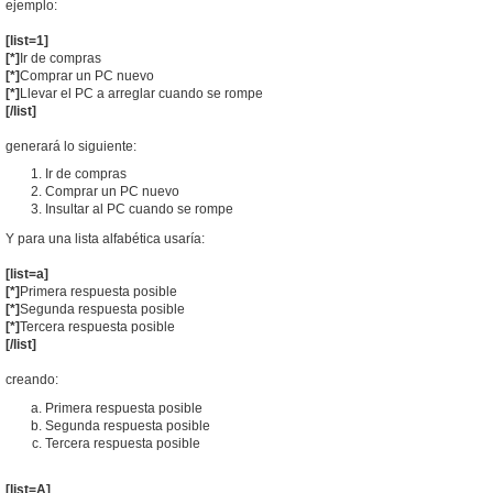
ejemplo:
[list=1]
[*]
Ir de compras
[*]
Comprar un PC nuevo
[*]
Llevar el PC a arreglar cuando se rompe
[/list]
generará lo siguiente:
Ir de compras
Comprar un PC nuevo
Insultar al PC cuando se rompe
Y para una lista alfabética usaría:
[list=a]
[*]
Primera respuesta posible
[*]
Segunda respuesta posible
[*]
Tercera respuesta posible
[/list]
creando:
Primera respuesta posible
Segunda respuesta posible
Tercera respuesta posible
[list=A]