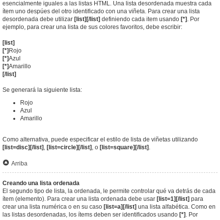
esencialmente iguales a las listas HTML. Una lista desordenada muestra cada
ítem uno despúes del otro identificado con una viñeta. Para crear una lista
desordenada debe utilizar
[list][/list]
definiendo cada item usando
[*]
. Por
ejemplo, para crear una lista de sus colores favoritos, debe escribir:
[list]
[*]
Rojo
[*]
Azul
[*]
Amarillo
[/list]
Se generará la siguiente lista:
Rojo
Azul
Amarillo
Como alternativa, puede especificar el estilo de lista de viñetas utilizando
[list=disc][/list]
,
[list=circle][/list]
, o
[list=square][/list]
.
Arriba
Creando una lista ordenada
El segundo tipo de lista, la ordenada, le permite controlar qué va detrás de cada
ítem (elemento). Para crear una lista ordenada debe usar
[list=1][/list]
para
crear una lista numérica o en su caso
[list=a][/list]
una lista alfabética. Como en
las listas desordenadas, los ítems deben ser identificados usando
[*]
. Por