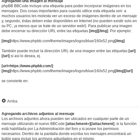
Agregando una imagen al mensaje
phpBB BBCode incluye una etiqueta para poder incorporar imágenes en los
mensajes. Dos cosas importantes para cuando utilice esta etiqueta son: a
muchos usuarios les molesta ver un exceso de imágenes dentro de un mensaje
y, segundo, éstas deben estar disponibles en Internet (no pueden existir solo en
su PC, ¡a menos que se trate de un servidor web!). Para publicar una imagen
debe encerrar su dirección URL entre las etiquetas
[img][/img]
. Por ejemplo:
[img]
https://www.phpbb.com/theme/images/logos/blue/160x52.png
[/img]
También puede incluir la dirección URL de una imagen entre las etiquetas
[url]
[/url]
si así lo desea, ej.
[url=https://www.phpbb.com/]
[img]
https://www.phpbb.com/theme/images/logos/blue/160x52.png
[/img][/url]
se convierte en:
Arriba
Agregando archivos adjuntos al mensaje
Los archivos adjuntos ahora pueden ser ubicados en cualquier parte de un
mensaje utilizando el nuevo BBCode
[attachment=][/attachment]
, si la función
está habilitada por La Administración del foro y si posee los permisos
necesarios. Dentro de la pantalla donde escriba los mensajes encontrará un
botón para incluir los archivos adjuntados en el mismo.